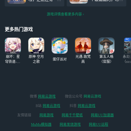
的是渠道服。
动画的，现在就只
可以交友(ㆁωㆁ)
能有一个动态了，
另一张图是我的自
游戏详情查看更多内容
还有这个赛季的紫
设，不过还没画好
皮怎么这么，嗯，
还有我也是个术术
没有什么词语可以
人
更多热门游戏
形容了，这个赛季
的金皮我不穿男
的，但是这个女的
怎么有点说不出来
崩坏：星
原神·空月
光遇-致梵
第五人格
永劫
的怪呢？不过
蛋仔派对
穹铁道-4.4
之歌
高
（官服）
（ste
版本
微博
网易云游戏
微信公众号
网易云游戏
B站
网易云游戏
抖音
网易云游戏
友情链接
网易游戏
网易千千壁纸
网易UU加速器
MuMu模拟器
网易发烧游戏
网易UU远程