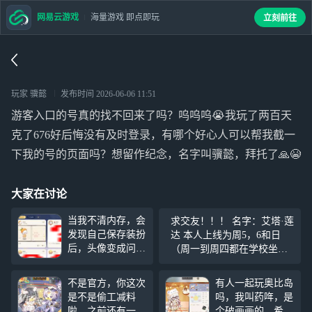
网易云游戏
海量游戏 即点即玩
立刻前往
玩家 骥懿
发布时间
2026-06-06 11:51
游客入口的号真的找不回来了吗？呜呜呜😭我玩了两百天
克了676好后悔没有及时登录，有哪个好心人可以帮我截一
下我的号的页面吗？想留作纪念，名字叫骥懿，拜托了🙏😭
大家在讨论
当我不清内存，会
求交友！！！ 名字：艾塔·莲
发现自己保存装扮
达 本人上线为周5，6和日
后，头像变成问
（周一到周四都在学校坐牢T
号，一看奥比圈就
^T，别发消息我也回不了）
有大的 ，看求助
不是官方，你这次
有人一起玩奥比岛
站或频道有人头像
是不是偷工减料
吗，我叫药哖，是
是问号。 本人玩
啦，之前还有一个
个破画画的，希望