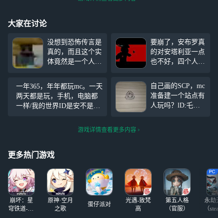
大家在讨论
没想到恐怖传言是
要崩了，安布罗真
真的，而且这个实
的对安塔利亚一点
体竟然是一个人的
也不好，四个人，
名字，而且他的皮
没了3，疯了一
肤变了，既然是真
个，心疼，泡芙—
自己画的SCP，mc
一年365，年年都玩mc。一天
的，你们千万不要
涅普—阿秩—Keve
准备建一个站点有
两天都是玩，手机，电脑都
去是否则会！太吓
n—小天使们回
人玩吗？lD:乇片
一样/我的世界ID是安不是环
人了，还是不要去
家，呜呜呜，校长
长。周末能玩，亡
大号，是安不是环，叫环
试了
是投注！
者世界和TSC的寄
哥。就看你们加不加了？
游戏详情查看更多内容
生虫也可以玩。如
你有亡者世界的模
组可以找我来教你
更多热门游戏
玩，注:我是网页
版无法私聊。亡者
听我的第一天得吃
几把枪，只要不是
崩坏：星
原神·空月
光遇-致梵
第五人格
永劫
蛋仔派对
穹铁道-4.4
之歌
高
（官服）
（ste
版本