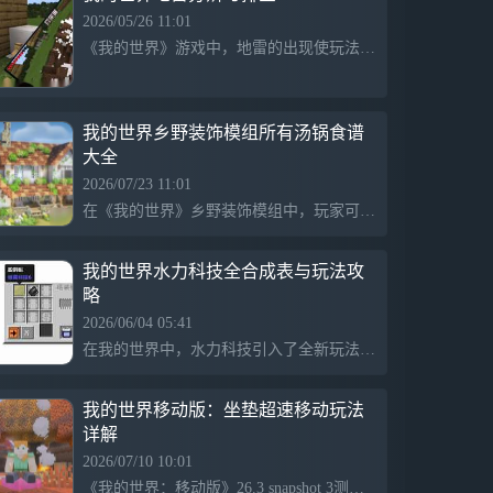
2026/05/26 11:01
《我的世界》游戏中，地雷的出现使玩法更加复杂，玩家需掌握分辨敌我地雷的技巧。初级技能包括使用铲子挖掘地雷以避免误炸，进阶技能则是观察周围环境，识别隐藏地雷。高级技能涉及红石电路的应用，帮助玩家更有效地识别和排除威胁。
我的世界乡野装饰模组所有汤锅食谱
大全
2026/07/23 11:01
在《我的世界》乡野装饰模组中，玩家可以使用各种厨具制作丰富的食物。通过放入指定食材，可以制作多种汤品和菜肴，如豆腐鱼汤、饺子汤、牛骨汤等，涵盖了多种食材及配方，丰富了游戏中食物的选择和制作乐趣。
我的世界水力科技全合成表与玩法攻
略
2026/06/04 05:41
在我的世界中，水力科技引入了全新玩法，玩家可以利用水车、漏斗、水力发电机、水电梯和水力管道等基础水力装置，创造自动化系统和运输网络。水车是核心部件，能将水流动能转化为机械能，推动其他装置的运作；漏斗则负责物品传输；水力发电机将机械能转为电能，支持红石电路；水电梯和水力管道则实现快速移动和水流引导，增强游戏的创造性与便利性。
我的世界移动版：坐垫超速移动玩法
详解
2026/07/10 10:01
《我的世界：移动版》26.3 snapshot 3测试快照带来了全新坐垫道具，玩家快速挖掘出超速移动玩法，利用坐垫的特殊吸附机制实现高速位移。通过批量摆放坐垫，玩家可以在不同场景中纵向和横向移动，操作简单、效果独特。然而，该玩法需要大量时间铺设坐垫阵列，适合展示而非长途探索。