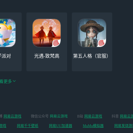
仔派对
光遇-致梵高
第五人格（官服）
看更多
手游（全新
博
网易云游戏
微信公众号
网易云游戏
B站
网易云游戏
抖音
网易云
云手机
阴阳师
开启 ）
游戏
网易千千壁纸
网易UU加速器
MuMu模拟器
网易发烧游