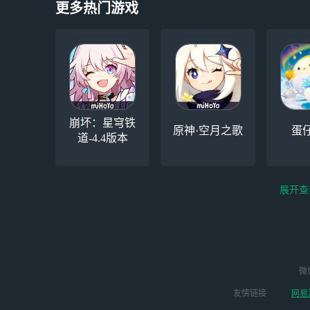
更多热门游戏
崩坏：星穹铁
原神·空月之歌
蛋
道-4.4版本
展开查
云电脑-Steam夏促
逆水寒
微
永劫无间（steam）
启动
版本
友情链接
网易