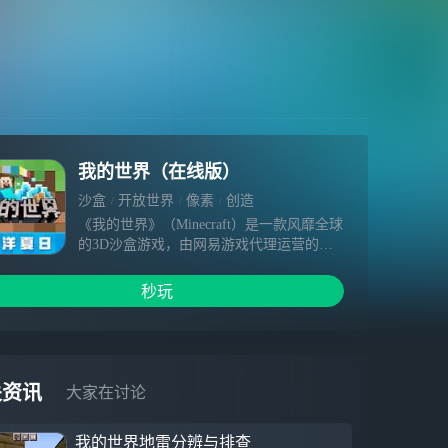
我的世界（在线版）
沙盒
开放世界
像素
创造
《我的世界》（Minecraft）是一款风靡全球
的3D沙盒游戏，由网易游戏代理运营的中
国版手游，现在已开放App Store官方正版
的免费下载。
秒玩
凭借开放自由的游戏世界、超乎想象的游戏
玩法，《我的世界》深受上亿玩家的喜爱。
玩家可以独自一人、或与朋友们并肩冒险，
探索随机生成的世界，创造令人惊叹的奇
迹。加载丰富的组件资源，更能够自由定制
关资讯
大家在讨论
自己的游戏世界，开启任意你想要的玩法。
我的世界地雷分辨与排查