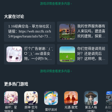
游戏详情查看更多内容
大家在讨论
我的世界服务器有
1.16经典空岛 - 草方块社区 |
人来玩吗，建造喜
链接：https://web.mccfk.cn/h
欢的建筑，探索刺
5/#/pages/forum/info?id=736&
激的冒险，休闲养
title=starpro
老的钓鱼，复杂奥
打个广告谢谢˗ˋˏ( ´͈
你们觉得是调亮前
秘的红石，服务器
ᗜ `͈ )ˎˊ˗mc语音女
好？还是调亮后
里欢迎你的建设
陪，一小时9.9r,感
好？这样吧，我给
兴趣可加或者闲鱼
你们一个选择，A.
搜年年年年糕(៸
调亮前好,B.调亮
游戏详情查看更多内容
៸᳐⦁⩊⦁៸៸᳐ )੭
后好，这不是p
图，这是真的，而
且迷你世界是更新
更多热门游戏
的，但不过不是调
手机亮度，而是更
新后的，你们也可
以去试试。
崩坏：星
原神·空月
光遇-致梵
第五人格
永劫
蛋仔派对
穹铁道-4.4
之歌
高
（官服）
（ste