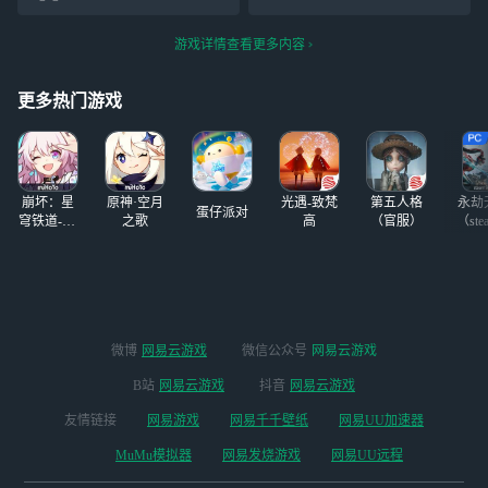
你们也可以去玩一
入喉 更有沸雪酌与风云某 我
玩，而我也不例外。不过我
下，快笑死我了
是千里故人青山应白首 少年
玩的很基础不会技术流，没
游戏详情查看更多内容
犹借枪逞
有一直玩下去，后来到现在
也好多年了，还是时不时刷
更多热门游戏
到一些mc的相关作品，很多
都特别
崩坏：星
原神·空月
光遇-致梵
第五人格
永劫
蛋仔派对
穹铁道-4.4
之歌
高
（官服）
（ste
版本
微博
网易云游戏
微信公众号
网易云游戏
B站
网易云游戏
抖音
网易云游戏
友情链接
网易游戏
网易千千壁纸
网易UU加速器
MuMu模拟器
网易发烧游戏
网易UU远程