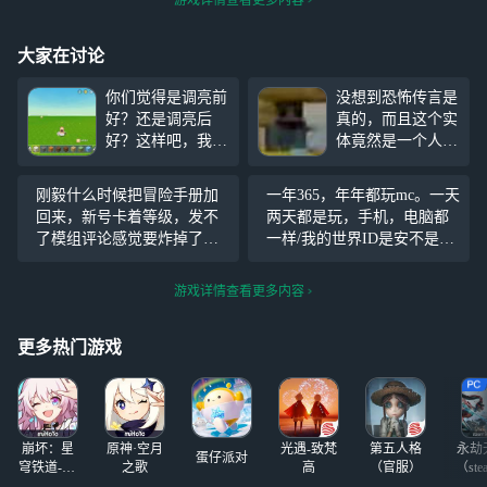
大家在讨论
你们觉得是调亮前
没想到恐怖传言是
好？还是调亮后
真的，而且这个实
好？这样吧，我给
体竟然是一个人的
你们一个选择，A.
名字，而且他的皮
调亮前好,B.调亮
肤变了，既然是真
刚毅什么时候把冒险手册加
一年365，年年都玩mc。一天
后好，这不是p
的，你们千万不要
回来，新号卡着等级，发不
两天都是玩，手机，电脑都
图，这是真的，而
去是否则会！太吓
了模组评论感觉要炸掉了，
一样/我的世界ID是安不是环
且迷你世界是更新
人了，还是不要去
哈哈哈哈哈 最重要的是我注
大号，是安不是环，叫环
的，但不过不是调
试了
册的开发者账号，我甚至不
哥。就看你们加不加了？
游戏详情查看更多内容
手机亮度，而是更
能给自己的组建评论，那不
新后的，你们也可
就等于没号吗？
以去试试。
更多热门游戏
崩坏：星
原神·空月
光遇-致梵
第五人格
永劫
蛋仔派对
穹铁道-4.4
之歌
高
（官服）
（ste
版本