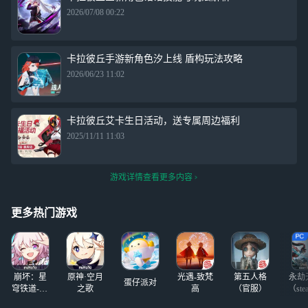
2026/07/08 00:22
卡拉彼丘手游新角色汐上线 盾构玩法攻略
2026/06/23 11:02
卡拉彼丘艾卡生日活动，送专属周边福利
2025/11/11 11:03
游戏详情查看更多内容
更多热门游戏
崩坏：星
原神·空月
光遇-致梵
第五人格
永劫
蛋仔派对
穹铁道-4.4
之歌
高
（官服）
（ste
版本