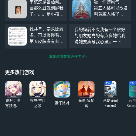
审核这是番茄酱。
呃…你游风气……
画那么丑就别屏我
第五人格可以改名
了。。。是小孩子
叫黄腔人格了 在
比较贪玩。懂我意
角色专场骂角色何
思不？ 你想要
意味觉得自己老烈
找共号，要求比较
我的妈前不久我有一个很好
的，是我宝石般明
性了吗觉得自己是
多，可以慢慢看，
的朋友她充的有点多她给我
亮的眼睛，还是眼
那种烈性孝子和别
第五皮肤多有共
说她要卖号我心里gd一下问
睛般漂亮的宝石？
的玩家与众不同
享，光遇玩的比较
她为什么呀，她说现在工作
晚点画手绘，因为
吧……大早上看到
久，有狗头等，有
没时间玩，我说我可以帮你
我板绘不尽人
这个莫名不适
游戏详情查看更多内容
意私信，或者我开
玩啊，但她没有说话，下线
意。。。
房间，自己来看
了过了很久我看她21天没上
更多热门游戏
线了，结果第二天我邮箱收
到了
崩坏：星
原神·空月
光遇-致梵
永劫无间
云电
蛋仔派对
穹铁道-4.4
之歌
高
（steam）
Stea
版本
启