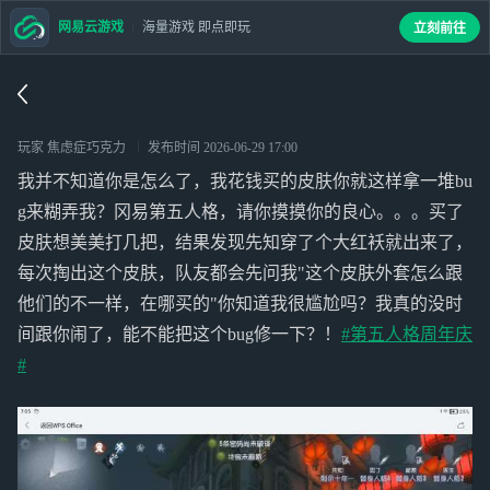
网易云游戏
海量游戏 即点即玩
立刻前往
玩家 焦虑症巧克力
发布时间
2026-06-29 17:00
我并不知道你是怎么了，我花钱买的皮肤你就这样拿一堆bu
g来糊弄我？冈易第五人格，请你摸摸你的良心。。。买了
皮肤想美美打几把，结果发现先知穿了个大红袄就出来了，
每次掏出这个皮肤，队友都会先问我"这个皮肤外套怎么跟
他们的不一样，在哪买的"你知道我很尴尬吗？我真的没时
间跟你闹了，能不能把这个bug修一下？！
#第五人格周年庆
#