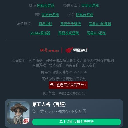
微博
网易云游戏
微信公众号
网易云游戏
B站
网易云游戏
抖音
网易云游戏
友情链接
网易游戏
网易千千壁纸
网易UU加速器
MuMu模拟器
网易发烧游戏
网易UU远程
公司简介
-
客户服务
-
网易云游戏隐私政策及儿童个人信息保护规则
-
网易游戏
-
联系我们
-
商务合作
-
加入我们
网易公司版权所有 ©1997-2026
网络游戏行业防沉迷自律公约
点击查看家长关爱平台 >
ICP备案：粤B2-20090191-18
第五人格（官服）
免下载云玩/不占内存/不吃配置
马上领礼包和免费云玩