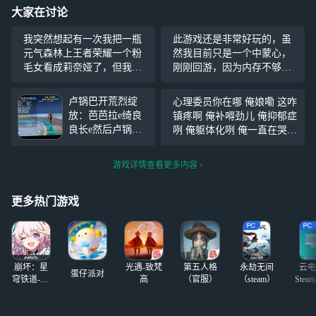
大家在讨论
我突然想起有一次我把一瓶
此游戏还是非常好玩的，虽
元气森林上王者荣耀一个粉
然我目前只是一个中蒙心，
毛女看成莉奈娅了，但我寻
刚刚回游，因为内存不够
思莉奈娅也不是粉毛啊，现
吧，原神删了，结果知道了
在回过头，好不可思议啊
云游戏，所以回游啦啦啦但
卢锅巴开荒烈绽
心理委员你在哪 俺娘嘞 这咋
是我有那维莱特
放：芭芭拉e绮良
镇疼啊 俺补嘚劲儿 俺抑郁症
良长e然后卢锅巴e
咧 俺躯体化咧 俺一直在哭
aa，大世界勉强打
俺一直在吃东西 心理委员你
的了但是打不了一
在哪 俺娘嘞 这咋镇疼啊 俺
游戏详情查看更多内容
点火史莱姆和骗骗
补嘚劲儿 俺抑郁症咧 俺躯体
花，没有其他c
化咧 俺一直在哭 俺一直在吃
了，只希望小保底
更多热门游戏
东
不要歪…
崩坏：星
光遇-致梵
第五人格
永劫无间
云电
蛋仔派对
穹铁道-4.4
高
（官服）
（steam）
Stea
版本
启