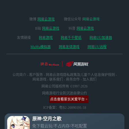
微博
网易云游戏
微信公众号
网易云游戏
B站
网易云游戏
抖音
网易云游戏
友情链接
网易游戏
网易千千壁纸
网易UU加速器
MuMu模拟器
网易发烧游戏
网易UU远程
公司简介
-
客户服务
-
网易云游戏隐私政策及儿童个人信息保护规则
-
网易游戏
-
联系我们
-
商务合作
-
加入我们
网易公司版权所有 ©1997-2026
网络游戏行业防沉迷自律公约
点击查看家长关爱平台 >
ICP备案：粤B2-20090191-18
原神·空月之歌
免下载云玩/不占内存/不吃配置