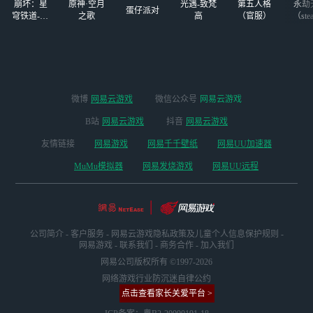
崩坏：星
原神·空月
光遇-致梵
第五人格
永劫
蛋仔派对
穹铁道-4.4
之歌
高
（官服）
（ste
版本
微博
网易云游戏
微信公众号
网易云游戏
B站
网易云游戏
抖音
网易云游戏
友情链接
网易游戏
网易千千壁纸
网易UU加速器
MuMu模拟器
网易发烧游戏
网易UU远程
公司简介
-
客户服务
-
网易云游戏隐私政策及儿童个人信息保护规则
-
网易游戏
-
联系我们
-
商务合作
-
加入我们
网易公司版权所有 ©1997-2026
网络游戏行业防沉迷自律公约
点击查看家长关爱平台 >