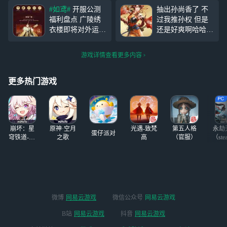
星的，但是出了干
地系密探狠狠打你
#如鸢#
开服公测
抽出孙尚香了 不
吉。马超池子跳过
福利盘点 广陵绣
过我推孙权 但是
了，准备抽令狐
衣楼即将对外运
还是好爽啊哈哈哈
茂。求配
营，雀部向您汇报
哈哈哈哈哈哈哈哈
队！！！！（现有
开服公测福利盘
哈哈哈哈哈哈哈哈
四星都有，就是紫
游戏详情查看更多内容
点，助力殿下更好
哈哈哈哈哈哈哈哈
色的密探）
地建设大美广陵，
哈哈哈哈哈哈哈哈
多彩绣衣楼。 完
哈哈
更多热门游戏
成系列任务，就送
符传*65加【绝密
密探】杨修。 全
服预约奖励：使用
崩坏：星
原神·空月
光遇-致梵
第五人格
永劫
预约
蛋仔派对
穹铁道-4.4
之歌
高
（官服）
（ste
版本
微博
网易云游戏
微信公众号
网易云游戏
B站
网易云游戏
抖音
网易云游戏