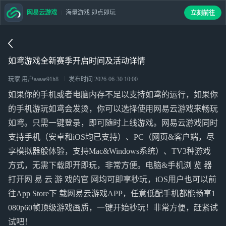
网易云游戏
海量游戏 即点即玩
立刻前往
如鸢游戏全新赛季开启时间及活动详情
玩家 用户aaaae91h8
发布时间
2026-06-30 10:00
如果你的手机或者电脑内存不足以支持如鸢的运行，如果你
的手机游玩如鸢会发烫，你可以选择使用网易云游戏来畅玩
如鸢。只需一键登录，即可随时上线游戏。网易云游戏同时
支持手机（安卓和iOS均已支持）、PC（网页&客户端，尽
享模拟器般体验，支持Mac&Windows系统）、TV3种游戏
方式，无需下载即开即玩，非常方便。电脑&手机浏 览 器
打开网 易 云 游 戏的官 网均可即享秒玩，iOS用户也可以前
往App Store下 载网易云游戏APP，任意低配手机都能畅享1
080p60帧顶级游戏画质，一键开始秒玩！非常方便，赶紧试
试吧！