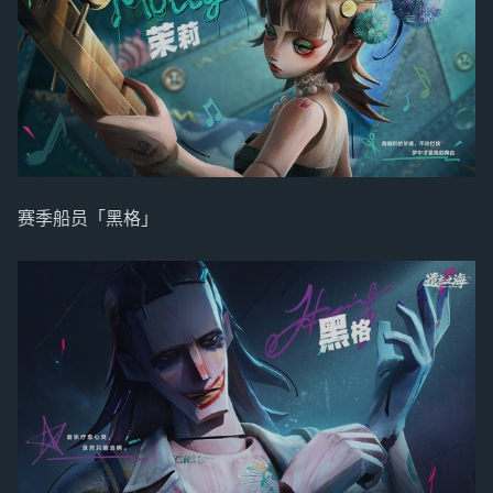
赛季船员「黑格」