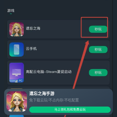
遗忘之海手游
免下载云玩/不占内存/不吃配置
马上领礼包和免费云玩