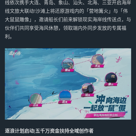
线依次携手大连、青岛、象山、汕头、北海、三亚开启海岸
线文旅大联动!沙滩上将还原游戏内的「营地篝火」与「伟
大鼠鼠雕像」，邀请船长们前来解锁现实海岸线传送点，与
伙伴们共同享受海风休憩，领取端内外同步发放的专属福
利。
逐浪计划启动|五千万资金扶持
全域创作者