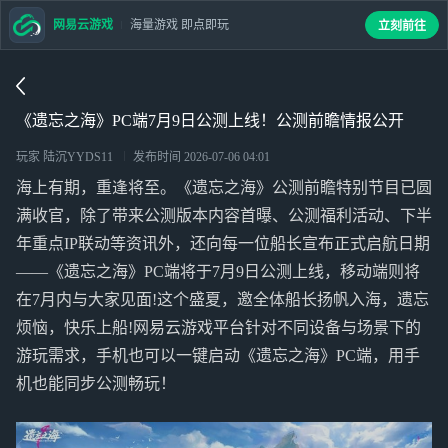
网易云游戏
海量游戏 即点即玩
立刻前往
《遗忘之海》PC端7月9日公测上线！公测前瞻情报公开
玩家 陆沉YYDS11
发布时间
2026-07-06 04:01
海上有期，重逢将至。《遗忘之海》公测前瞻特别节目已圆
满收官，除了带来公测版本内容首曝、公测福利活动、下半
年重点IP联动等资讯外，还向每一位船长宣布正式启航日期
——《遗忘之海》PC端将于7月9日公测上线，移动端则将
在7月内与大家见面!这个盛夏，邀全体船长扬帆入海，遗忘
烦恼，快乐上船!网易云游戏平台针对不同设备与场景下的
游玩需求，手机也可以一键启动《遗忘之海》PC端，用手
机也能同步公测畅玩！