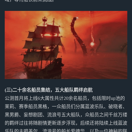
(三)二十余名船员集结，五大船队羁绊启航
公测首月将上线6大属性共计20余名船员，包括限时up池的
茉莉、赛季船员黑格，一众船员们分属蓝波乐队、破晓者、
黑男爵、妄想剧团、流浪号五大船队，众船员之间千丝万缕
的羁绊过往将随剧情更新逐步浮现，后续还将陆续上线蓝波
乐队的主唱盖尔、流浪号的船长爱德华，以及一位神秘的联