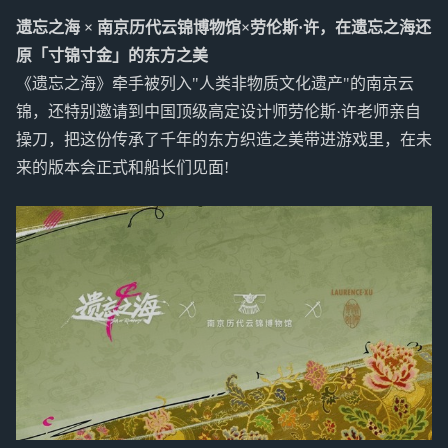
遗忘之海 × 南京历代云锦博物馆×劳伦斯·许，在遗忘之海还
原「寸锦寸金」的东方之美
《遗忘之海》牵手被列入"人类非物质文化遗产"的南京云
锦，还特别邀请到中国顶级高定设计师劳伦斯·许老师亲自
操刀，把这份传承了千年的东方织造之美带进游戏里，在未
来的版本会正式和船长们见面!