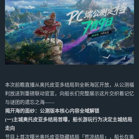
本次前瞻直播从奥托皮亚多结局到全新海区开放，从公测福
利放送到重磅联动官宣，向船长们完整展示这片交织着记忆
与谜团的遗忘之海——
揭开海的面纱：公测版本核心内容全域解锁
(一)主城奥托皮亚多结局首曝，船长游玩行为决定主城结局
走向
节目上首次曝光奥托皮亚隐藏结局「荒凉结局」，船长在奥