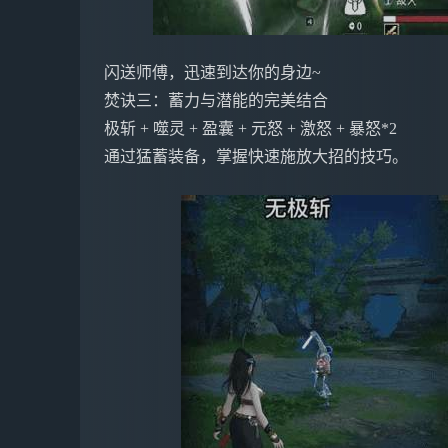
闪送师傅，迅速到达你的身边~
焚诀三：蓄力与潜能的完美结合
极斩 + 噬灵 + 盈囊 + 元怒 + 激怒 + 暴怒*2
通过猛蓄装备，掌握快速施放大招的技巧。