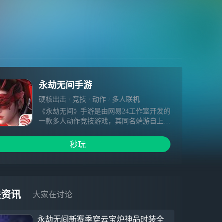
永劫无间手游
硬核出击
竞技
动作
多人联机
《永劫无间》手游是由网易24工作室开发的
一款多人动作竞技游戏，其同名端游自上线
以来风靡全球，全球IP玩家突破4000万，多
次荣获Steam、PlayStaion、Epic等平台销量
秒玩
大奖。作为24工作室旗下独立团队倾力打造
的全新作品，《永劫无间》手游不仅继承了
端游独创的战斗博弈系统、丰富的近战和远
程武器、深入人心的英雄角色和全自由交互
的东方世界，同时也专为手游玩家开发了创
关资讯
大家在讨论
新性的操作方式和便捷功能。经过首测的检
验，开发团队正在全力提升画面表现并优化
永劫无间新赛季穿云宝炉神品时装全
性能，希望在上线时为玩家带来端游级的游