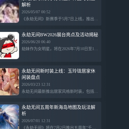
解析
戏品质。即刻预约《永劫无间》手游，来这
里舞利刃端火枪，化身大佛金刚，在40人的
2026/05/07 00:52
生存竞技战场上，书写独属于你的武学宗师
《永劫无间》新赛季于5月7日上线，推出新英雄巫真神品时装“镇渊”、太刀神品皮肤“太玄之刃”，及多款极品时装和皮肤。巫真时装展现紫金光芒，华贵圣洁；太玄之刃则象征阴阳合一，刀刃挥舞间诠释现实与幻境的交融。游戏内效果卓越，玩家可体验独特击败特效。
传奇！【游戏特色】1、利刃枪火交锋 成为
最终赢家长剑匕首太刀，火炮弓箭鸟铳，近
战远程冷热兵器任君挑选！在瞬息万变的40
永劫无间BW2026展台亮点及活动揭秘
人战场中活到最后，畅享高自由度的无拘战
2026/06/20 06:40
斗！2、见招拆招博弈 书写武学传奇独创滑
劫妹作为女明星，将在2026年7月10日至12日的bilibiliworld活动上与劫友们见面。她将在上海国家会展中心举办金长剑主题展台，设有主舞台、互动合影专区和特设金长剑会合点，现场将有丰富活动和福利，包括金长剑周边和打卡礼品。6月20日中午12点正式开票，期待劫友们的到来。
动操作专利，一键打出丝滑连招！振刀、蓄
力、普攻三角克制，5分钟轻松上手，享受
见招拆招、热血博弈的快感！3、迥异无间
英豪 外观随心定制选取风格各异的英雄，
永劫无间新时装上线：玉玲珑居家休
定制独特的外观风格，加上超自由的智能捏
闲装盘点
脸系统，打造专属于你的绝活英雄！4、独
2026/03/23 12:31
创飞索系统 世界任你触达利用飞索，翻飞
于树林与屋瓴之间；埋伏檐上，给路过的敌
永劫无间最新推出居家风格新时装，包括玉玲珑·暖居闲适捆绑包，结合温柔甜粉色调、慵懒休闲的服饰和发型，营造轻松惬意的游戏氛围，助玩家享受温馨闲暇的游戏体验。
人一个出其不意的惊喜，去大胆探索这神秘
而危险的战场！5、英雄搭配组合 宿舍开黑
永劫无间五周年新海岛地图及玩法解
首选整体对局加速，战斗更频繁！四人小队
析
协作，减小单人压力，摸鱼也能痛快玩！更
多新玩法，即将到来！
2026/07/01 12:31
《永劫无间》将在7月2日推出五周年“千机赛季”大版本更新，新增海岛地图“宛渠”，展示水陆交错地貌，包含多特色区域。动作系统升级，支持在海面和水下进行战斗，新增氧气机制增强策略性。同时，玩家可以探索水下宫殿，获得新武器长棍。赛季通行证更新，推出新皮肤和与《全职高手》联动的英雄叶修，期待丰富的玩法体验。