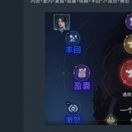
闪击+复闪+复盈+盈囊+续翻+丰回*2+激怒+暴怒