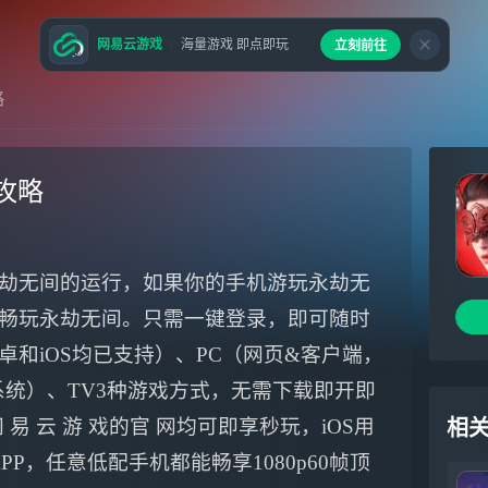
网易云游戏
海量游戏 即点即玩
立刻前往
略
攻略
劫无间的运行，如果你的手机游玩永劫无
畅玩永劫无间。只需一键登录，即可随时
和iOS均已支持）、PC（网页&客户端，
ws系统）、TV3种游戏方式，无需下载即开即
易 云 游 戏的官 网均可即享秒玩，iOS用
相
APP，任意低配手机都能畅享1080p60帧顶