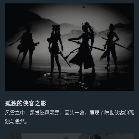
孤独的侠客之影
风雪之中，黑发随风飘荡，回头一瞥，展现了隐世侠客的孤
独与傲然。