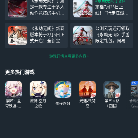
《永劫无间》手游
#永劫无间手游#
是一款专注于多人
定档7月25日上
动作竞技的手机游
线！ “行走江湖，
戏，而同名端游自
义气为先！” 动作
上线以来已经在全
竞技，只此一家！
《永劫无间》新春
公测云玩还可领取
球范围内引起了轰
永劫无间手游7月2
版本将于2月5日正
《永劫无间》手游
动，打破了国产买
5日即将正式公
式开启！全新宝莲
限定礼包。网易云
断制游戏的销量纪
测！ 云云为各位
鼎玩法、顾清寒全
游戏可以帮助你实
录。网易宣布了
英雄带来公测的又
套免费外观、合成
现一站式畅玩众多
《永劫无间》手游
一波福利！ 参与
游戏详情查看更多内容
大劫宝小游戏等海
热门游戏，免下
将于7月25日开始
方式：在#永劫无
量新春内容上线！
载、不发烫！现在
公测。公测后，玩
间手游
你是否因设备配置
让我们一起来看下
更多热门游戏
家将有机
不足、内存告急而
简单易懂的体验路
犹豫？现在，通过
径教程吧！
网易云游戏，无需
高配设备、免下载
崩坏：星
原神·空月
光遇-致梵
第五人格
永劫
安装，即可随时随
蛋仔派对
穹铁道-4.4
之歌
高
（官服）
（ste
地畅玩《永劫无
版本
间》，第一时间投
身新春激战，轻松
领取海量开年福
利！