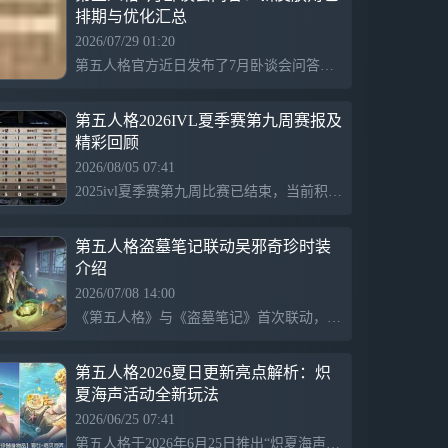
排期与优化汇总
2026/07/29 01:20
第五人格官方近日发布了7月卧谈会问答，涉及更新排期、战斗平衡等五大板块，回应玩家对下半年皮肤、角色和玩法的诉求。慈善家高级时装礼包将上线，推理紫皮角色也有新计划。雕刻家和警觉归还厂长的方案正在评估，同时，多项优化和强度调整将进行，手记形态切换功能及新剧情也在优化排期中。
第五人格2026IVL夏季赛第九周赛报及
精彩回顾
2026/08/05 07:41
2025ivl夏季赛第九周比赛已结束，当前积分排名公布。本周第一天，act队的“女王蜂”选手zz9表现出色，成功实现四抓，迅速击倒对方求生者，帮助团队获胜。第二天，fpx.zq的“女王蜂”选手dongx同样表现抢眼，凭借精准技能和团队配合，成功四抓对手，确保胜利。比赛精彩纷呈，选手们展现了高水平的竞技状态。
第五人格盗墓笔记联动吴邪奇珍时装
介绍
2026/07/08 14:00
《第五人格》与《盗墓笔记》首次联动，推出“奇珍时装”，以“比鬼神更可怕的是人心”为主题，展现人性的复杂和深邃。故事背景结合古董店小老板与沙海中的执笔者，以及吴山居的神秘氛围，为玩家带来全新游戏体验。
第五人格2026夏日更新亮点解析：炽
夏海声活动全新玩法
2026/06/25 07:41
第五人格于2026年6月25日推出“炽夏海声”版本更新，带来全新水下公共地图“雾海觅宝”，玩家可以潜水探索三层水域，并在沙滩上留下涂鸦。活动期间完成任务可获得特色家具和奖励。同时，更新开放签到、对战等活动，玩家可兑换道具、独特时装和表情包等福利，夏季时装箱也限时上线，提供多样化个性化选择。