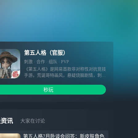
第五人格（官服）
刺激
合作
组队
PVP
《第五人格》是网易首款非对称性对抗竞技
手游。荒诞哥特画风，悬疑烧脑剧情，刺激
的1V4对抗玩法，都将给玩家带来全新的游
戏体验。玩家将扮演侦探奥尔菲斯，在收到
秒玩
一封神秘的委托信后，进入恶名昭著的庄园
调查一件失踪案。在进行证据调查过程中，
玩家扮演的奥尔菲斯将采用演绎法，对案情
进行回顾。在案情回顾时，玩家可以选择扮
演监管者或求生者，展开激烈的对抗。而在
关资讯
大家在讨论
调查的过程，无限接近事实时，却发现越来
越不可思议的真相。
第五人格7月卧谈会问答：新皮肤角色