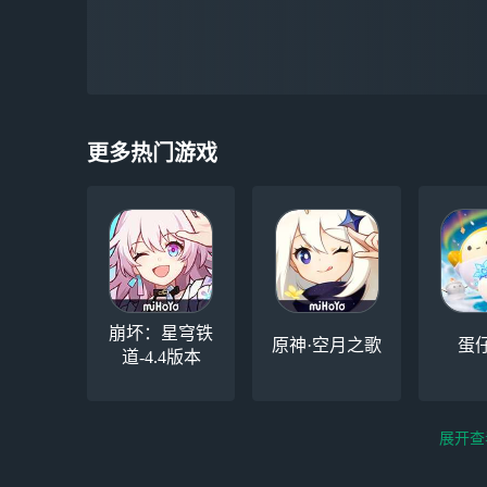
更多热门游戏
崩坏：星穹铁
原神·空月之歌
蛋
道-4.4版本
展开查