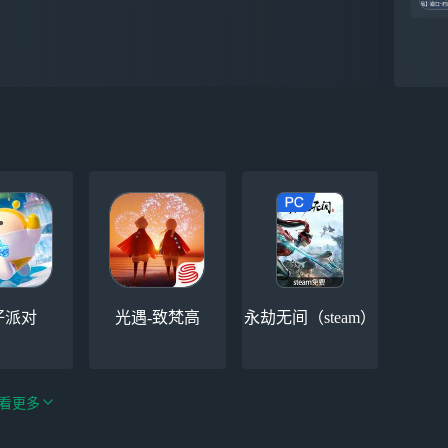
仔派对
光遇-致梵高
永劫无间（steam）
看更多