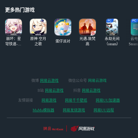
用解锁，加好友备
吧。。。 我好力
注，没删贴就是还
竭啥时候才能得到
更多热门游戏
在找
我的真爱画风？
剩下那几个等我画
完家产再说，我要
画心肝和她婆娘。
崩坏：星
原神·空月
光遇-致梵
永劫无间
云电
蛋仔派对
穹铁道-4.4
之歌
高
（steam）
Stea
版本
启
微博
网易云游戏
微信公众号
网易云游戏
B站
网易云游戏
抖音
网易云游戏
友情链接
网易游戏
网易千千壁纸
网易UU加速器
MuMu模拟器
网易发烧游戏
网易UU远程