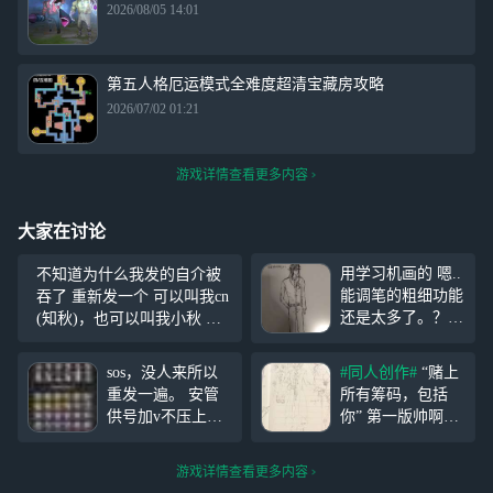
2026/08/05 14:01
第五人格厄运模式全难度超清宝藏房攻略
2026/07/02 01:21
游戏详情查看更多内容
大家在讨论
用学习机画的 嗯..
不知道为什么我发的自介被
能调笔的粗细功能
吞了 重新发一个 可以叫我cn
还是太多了。？上
(知秋)，也可以叫我小秋 玩
下半身两个图层来
第五，世界计划，重返未
的 好丑指画技 。
来，异环，绝区零(淡游) 自
sos，没人来所以
#同人创作#
“赌上
礼温设定权
推 世界计划:宵崎奏，东云绘
重发一遍。 安管
所有筹码，包括
威！！！
名 重返未来:温妮弗雷德 异
供号加v不压上下
你” 第一版帅啊。
号报备，物资除线
像骑士，这个发型
索外都不能用，体
也挺好看的，第五
游戏详情查看更多内容
验卡仅限体验不可
好久没出长发女了