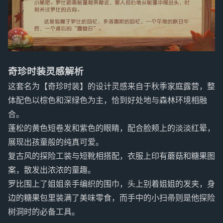
奇珍时装灵感解析
这套名为【奇珍时装】的设计灵感来自于秋季家庭露营，整
体配色以棕色和深绿色为主，恰到好处地与森林环境相融
合。
蓬松的黄色短卷发和紫色的眼睛，配合脸颊上的淡淡红晕，
展现出孩童般的纯真可爱。
复古风的探险工装与短靴相搭配，衣服上印有蘑菇和糖果图
案，散发出浓浓的童趣。
罗比围上了姐姐亲手编织的围巾，头上别着姐姐的发夹，身
边的糖果包里装满了美味零食，而手中的小扫帚则是他探险
树洞时的必备工具。