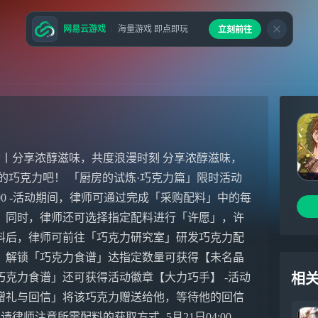
网易云游戏
海量游戏 即点即玩
立刻前往
丨分享浓醇滋味，共度浪漫时刻 分享浓醇滋味，
的巧克力吧！ 「厨房的试炼·巧克力篇」限时活动
日04:00 -活动期间，律师可通过完成「采购配料」中的每
。同时，律师还可选择指定配料进行「许愿」，许
料后，律师可前往「巧克力研究室」研发巧克力配
。解锁「巧克力食谱」达指定数量可获得【未名晶
巧克力食谱」还可获得活动徽章【大力巧手】 -活动
相
赠礼与回信」将该巧克力赠送给他，等待他的回信
师注意所需配料的获取方式 -5月21日04:00