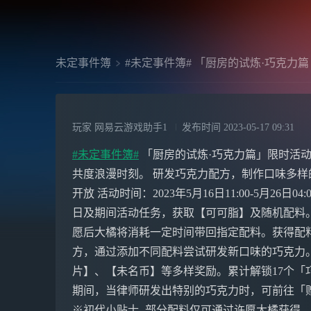
未定事件簿
#未定事件簿# 「厨房的试炼·巧克力篇
玩家 网易云游戏助手1
发布时间
2023-05-17 09:31
#未定事件簿#
「厨房的试炼·巧克力篇」限时活动
共度浪漫时刻。 研发巧克力配方，制作口味多样
开放 活动时间：2023年5月16日11:00-5月26
日及期间活动任务，获取【可可脂】及随机配料
愿后大橘将消耗一定时间带回指定配料。获得配
方，通过添加不同配料尝试研发新口味的巧克力
片】、【未名币】等多样奖励。累计解锁17个「
期间，当律师研发出特别的巧克力时，可前往「
※初代小贴士 -部分配料仅可通过许愿大橘获得，请律