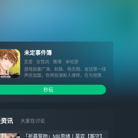
未定事件簿
恋爱
女性向
推理
米哈游
游戏由姜广涛、赵路、杨天翔、金弦等一线
声优加盟。你将扮演新人律师，在与他携手
解决离奇委托的过程中，被卷入不为人知的
阴谋。这是一场恋爱x推理的冒险，你将做
秒玩
出怎样的抉择？“接下这份委托，你将面对
一场豪赌。赢则功成名就，输则万劫不
复。”
关资讯
大家在讨论
「祈慕誓吻」MR思绪丨莫弈【厮守】