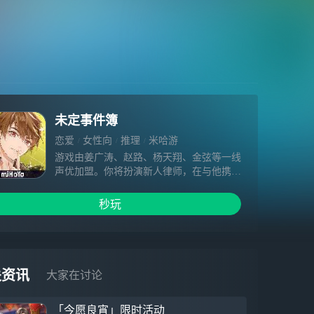
未定事件簿
恋爱
女性向
推理
米哈游
游戏由姜广涛、赵路、杨天翔、金弦等一线
声优加盟。你将扮演新人律师，在与他携手
解决离奇委托的过程中，被卷入不为人知的
阴谋。这是一场恋爱x推理的冒险，你将做
秒玩
出怎样的抉择？“接下这份委托，你将面对
一场豪赌。赢则功成名就，输则万劫不
复。”
关资讯
大家在讨论
「今愿良宵」限时活动