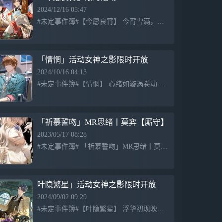
2024/12/16 05:47
#未定事件簿#【今愿良宵】 今宵雪满，此愿有期。 12月19日，「今愿良宵」限时活动即将开启！ 不论是在风雪中并肩踏上回家的旅程，还是零点伊始依偎着听炉火噼啪，都如此令人期待。 今年的愿望清单也格
「情惘」活动女神之影限时开放
2024/10/16 04:13
#未定事件簿#【情惘】 心绪如漩涡卷动，情愫如星尘迸发。 「情惘」活动女神之影限时开放 活动时间：2024年10月17日11:00-10月24日04:00 活动期间，律师可在「情惘」活动界面使用
「祈慕誓吻」MR思绪丨莫弈【厮守】
2023/05/17 08:28
#未定事件簿# 「祈慕誓吻」MR思绪丨莫弈【厮守】 一见情钟，恒久厮守。 2023年5月16日11:00-5月23日04:00，「祈慕誓吻」活动限时开放 参与限时活动有机会获得全新「祈慕誓吻」
叶隐繁星」活动女神之影限时开放
2024/09/02 09:29
#未定事件簿#【叶隐繁星】 浮华初现映照繁星，寻得真心应允冀望。 「叶隐繁星」活动女神之影限时开放 活动时间：2024年9月3日11:00-9月10日04:00 活动期间，律师可在「叶隐繁星」活