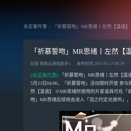
未定事件簿
「祈慕誓吻」MR思绪丨左然【温语】
「祈慕誓吻」MR思绪丨左然【
玩家 网易云游戏助手1
发布时间
2023-05-17 08:29
#未定事件簿#
「祈慕誓吻」MR思绪丨左然【温语】 前
5月23日04:00，「祈慕誓吻」活动限时开放 
然【温语】 ※MR思绪所使用的升星道具可在「商
吻」MR思绪后续将会进入「泪之约定兑换所」