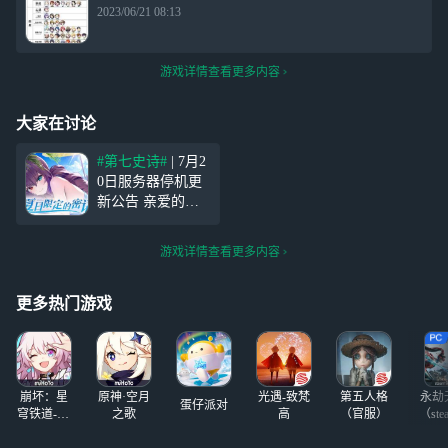
2023/06/21 08:13
游戏详情查看更多内容
大家在讨论
#第七史诗#
| 7月2
0日服务器停机更
新公告 亲爱的继
承者： 《第七史
诗》将于2023年7
游戏详情查看更多内容
月20日11:00进行
停机更新，本次更
新预计需要6小
更多热门游戏
时，服务器维护期
间您将无法登录游
戏。若提前
崩坏：星
原神·空月
光遇-致梵
第五人格
永劫
蛋仔派对
穹铁道-4.4
之歌
高
（官服）
（ste
版本