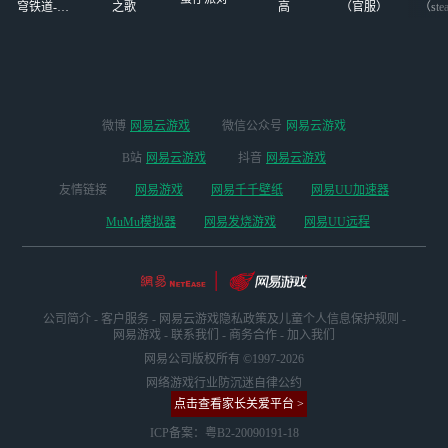
穹铁道-4.4
之歌
高
（官服）
（ste
版本
微博
网易云游戏
微信公众号
网易云游戏
B站
网易云游戏
抖音
网易云游戏
友情链接
网易游戏
网易千千壁纸
网易UU加速器
MuMu模拟器
网易发烧游戏
网易UU远程
公司简介
-
客户服务
-
网易云游戏隐私政策及儿童个人信息保护规则
-
网易游戏
-
联系我们
-
商务合作
-
加入我们
网易公司版权所有 ©1997-2026
网络游戏行业防沉迷自律公约
点击查看家长关爱平台 >
ICP备案：粤B2-20090191-18