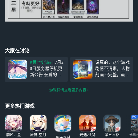
大家在讨论
#第七史诗#
| 7月2
说真的，这个游戏
0日服务器停机更
剧情不清晰，人物
新公告 亲爱的继
刻画不完整，画风
承者： 《第七史
像十年前的游戏一
诗》将于2023年7
样，角色大招台词
游戏详情查看更多内容
月20日11:00进行
拉胯，随随便便拉
停机更新，本次更
出一个六年级小学
新预计需要6小
生都比他写得好，
更多热门游戏
时，服务器维护期
大招动画也像动画
间您将无法登录游
片，人物形象与人
戏。若提前
物语音完全不相
符。不明白为什么
崩坏：星
原神·空月
光遇-致梵
第五人格
永劫
还有这么多
蛋仔派对