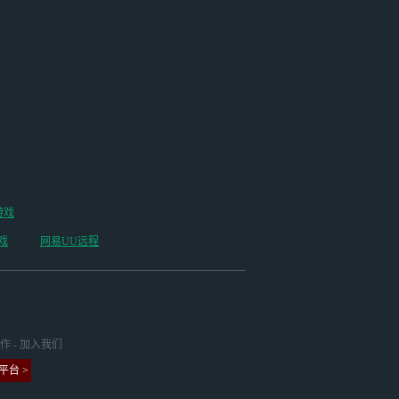
游戏
戏
网易UU远程
作
-
加入我们
台 >