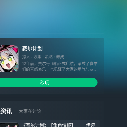
赛尔计划
拟人
收集
策略
养成
12年前，赛尔号飞船正式启航，承载了赛尔
们的喜怒哀乐，也见证了大家的勇气与友
谊。 12年后，曾经的赛尔已经抹去了当初
的稚嫩，勇敢地向自己的梦想前进。而赛尔
秒玩
号飞船也随着大家的成长，变得更加丰富多
元。 赛尔号的另外一种可能性，会是什
么？我们期望给出一个好的答案。 感谢曾
经相遇，期待未来这次不一样的重逢。
关资讯
大家在讨论
《赛尔计划》【角色情报】—— 伊娅