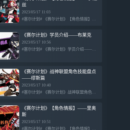
丝
2023/05/17 11:03
#塞尔计划# 《赛尔计划》【角色情报】—— 伊娅丝 伊娅丝并非只依靠甜美的外表捕获众人的芳心，她为此付出的努力都被屏幕前的忠实观众看在眼里。看着如今畅销的专辑和粉丝数飙升的直播间，伊娅丝不满足止步于
《赛尔计划》学员介绍——布莱克
2023/05/17 10:56
#塞尔计划# 《赛尔计划》学员介绍——布莱克 在学园里，有一位神秘的学员——布莱克。布莱克有着过人的勇气和智慧，他总是敏锐而冷静。但文杰尔总觉得，他似乎并不像表面看上去那样难以接触，不知道谁会有机会
《赛尔计划》战神联盟角色技能盘点
——缪斯篇
2023/05/17 10:40
#塞尔计划# 《赛尔计划》战神联盟角色技能盘点——缪斯篇 大家好呀！今天皮皮给大家介绍战神联盟中唯一一位女性角色——缪斯。 缪斯是超能系角色。作为天蛇族的继承人，因家族变故离开卡兰大陆，她一直在寻找拯
《赛尔计划》【角色情报】——里奥
斯
2023/05/17 10:51
#塞尔计划# 《赛尔计划》【角色情报】——里奥斯 里奥斯不仅是赛尔学园的教师，更是赫尔卡阵线情报部的一员。相信里奥斯凭借无比的责任心和行动力，一定能够帮助各位快速适应顾问工作！ 手机壁纸大放送~ ☆《