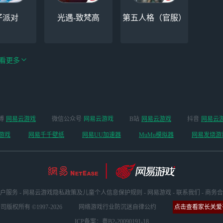
仔派对
光遇-致梵高
第五人格（官服）
看更多
手游（全新
博
网易云游戏
微信公众号
网易云游戏
B站
网易云游戏
抖音
网易云
云手机
阴阳师
开启 ）
游戏
网易千千壁纸
网易UU加速器
MuMu模拟器
网易发烧游
户服务
-
网易云游戏隐私政策及儿童个人信息保护规则
-
网易游戏
-
联系我们
-
商务合
版权所有 ©1997-2026
网络游戏行业防沉迷自律公约
点击查看家长关爱平
ICP备案：粤B2-20090191-18