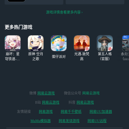
号老粉都知道有其
生。。。不要真的
圈（凹凸世界）了，小鬼好
他角色。 天天在
拿去和赛尔号对比
多，地球为什么会有这样的
那叫游戏圈钱，哪
游戏详情查看更多内容
啊。如果非要的话
生物啊。
个游戏不圈钱，比
那就去玩赛尔号
这圈钱的游戏多了
（？没玩过。我不
更多热门游戏
去了吧。
知道）衍生你知道
怎么理解吧。衍生
是原来的设定和世
界观。但角色不一
崩坏：星
原神·空月
光遇-致梵
第五人格
永劫
定是原来有的。
蛋仔派对
穹铁道-4.4
之歌
高
（官服）
（ste
版本
微博
网易云游戏
微信公众号
网易云游戏
B站
网易云游戏
抖音
网易云游戏
友情链接
网易游戏
网易千千壁纸
网易UU加速器
MuMu模拟器
网易发烧游戏
网易UU远程