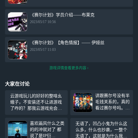
《赛尔计划》学员介绍——布莱克
2023/05/17 10:56
《赛尔计划》【角色情报】—— 伊娅丝
2023/05/17 11:03
游戏详情查看更多内容
大家在讨论
讲跟赛尔号没有半
云游戏玩儿的好好的整啥幺
毛钱关系的，真的
蛾子，不安装还不让进游戏
看过赛尔号吗。
了咋的？那我云游戏充会员
基本属性都有，很
有什么意义，服了，能不能
多角色只是拟人化
干点人事，还一直安不上就
喜欢画风什么之类
无语了，凹凸小鬼为什么这
了一下。不只战神
是说
的的冲就对了 都
么多，什么也抄袭，一整个
联盟，我相信赛尔
说了是IP衍
无语了，这就是为什么我淡