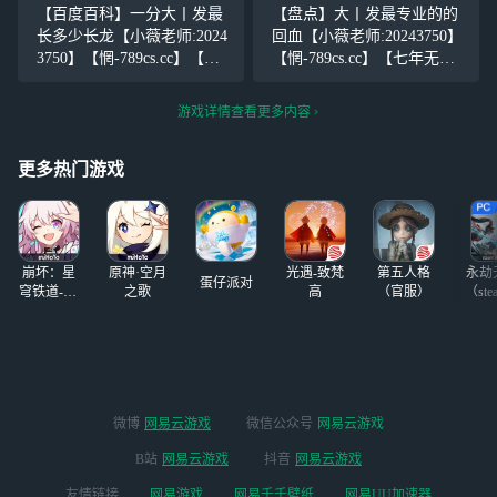
们应该感谢生活，感谢人生
荐！】我们应该感谢生活，
【百度百科】一分大丨发最
【盘点】大丨发最专业的的
中有学生时代的那段美妙的
感谢人生中有学生时代的那
长多少长龙【小薇老师:2024
回血【小薇老师:20243750】
插曲，它使我们的人生因此
段美妙的插曲，它使我们的
3750】【惘-789cs.cc】【七
【惘-789cs.cc】【七年无黑
丰富和充实
人生因此丰富和
年无黑史，千万人推荐！】
史，千万人推荐！】我们应
我们应该感谢生活，感谢人
该感谢生活，感谢人生中有
游戏详情查看更多内容
生中有学生时代的那段美妙
学生时代的那段美妙的插
的插曲，它使我们的人生因
曲，它使我们的人生因此丰
更多热门游戏
此丰富和充实
富和充实，使我
崩坏：星
原神·空月
光遇-致梵
第五人格
永劫
蛋仔派对
穹铁道-4.4
之歌
高
（官服）
（ste
版本
微博
网易云游戏
微信公众号
网易云游戏
B站
网易云游戏
抖音
网易云游戏
友情链接
网易游戏
网易千千壁纸
网易UU加速器