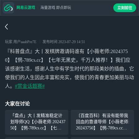
网易云游戏
海量游戏 即点即玩
立刻前往
玩家 用户aaabPre7E
发布时间
2023-07-29 14:51
『科普盘点』大丨发棋牌邀请码谁有【小薇老师:2024375
0】【惘-789cs.cc】【七年无黑史，千万人推荐！】我们应
该感谢生活，感谢人生中有学生时代的那段美妙的插曲，它
使我们的人生因此丰富和充实，使我们的青春更加美丽与动
人。
#赏金话题赛#
大家在讨论
「盘点」大丨发精准稳定计
〔百度百科〕有没有能带我
划导师QQ【小薇老师:202437
回血的靠谱导师【小薇老师:
50】【惘-789cs.cc】【七年
20243750】【惘-789cs.cc】
无黑史，千万人推荐！】我
【七年无黑史，千万人推