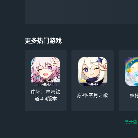
更多热门游戏
崩坏：星穹铁
原神·空月之歌
蛋
道-4.4版本
展开查