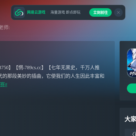
网易云游戏
海量游戏 即点即玩
立刻前往
老师:
50】【惘-789cs.cc】【七年无黑史，千万人推
代的那段美妙的插曲，它使我们的人生因此丰富和
赛#
大
〈