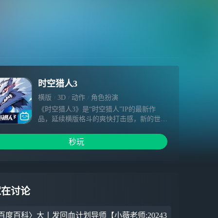
时空猎人3
横版
3D
动作
角色扮演
《时空猎人3》是“时空猎人”IP的最新作
品，延续横版格斗的爽快打击感，新的世
界，新的剧情，新的猎人英雄，即将面世！
初心重燃，青春再起，新的冒险在等你。
秒玩
家在讨论
百度百科〉大丨发回血计划导师【小薇老师:20243