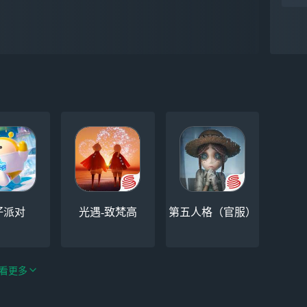
仔派对
光遇-致梵高
第五人格（官服）
看更多