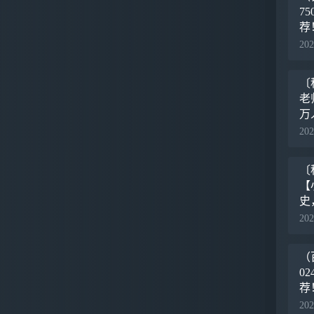
7
荐
的
202
实
〔
老
万
生
202
富
〔
【
史
中
202
因
（
0
荐
的
202