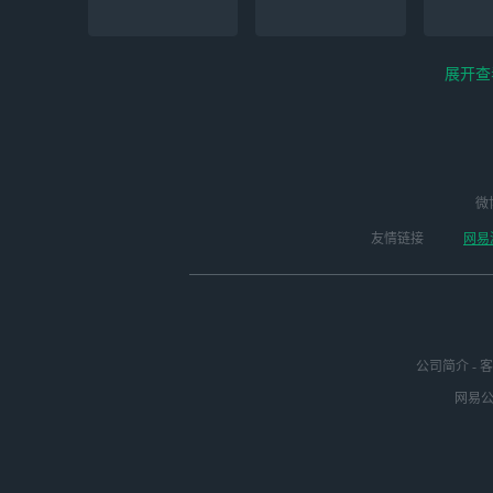
展开查
云电脑-Steam夏促
逆水寒
微
永劫无间（steam）
启动
版本
友情链接
网易
公司简介
-
客
网易公司
绝区零-周年庆（手
未定事件簿
崩
游排队可先前往端
游游玩）