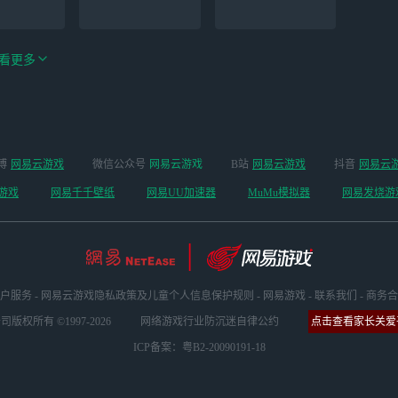
看更多
手游（全新
博
网易云游戏
微信公众号
网易云游戏
B站
网易云游戏
抖音
网易云
云手机
阴阳师
开启 ）
游戏
网易千千壁纸
网易UU加速器
MuMu模拟器
网易发烧游
户服务
-
网易云游戏隐私政策及儿童个人信息保护规则
-
网易游戏
-
联系我们
-
商务合
版权所有 ©1997-2026
网络游戏行业防沉迷自律公约
点击查看家长关爱平
ICP备案：粤B2-20090191-18
坏3
明日方舟
超凡先锋