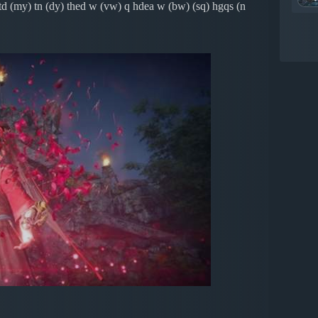
) td (my) tn (dy) thed w (vw) q hdea w (bw) (sq) hgqs (n