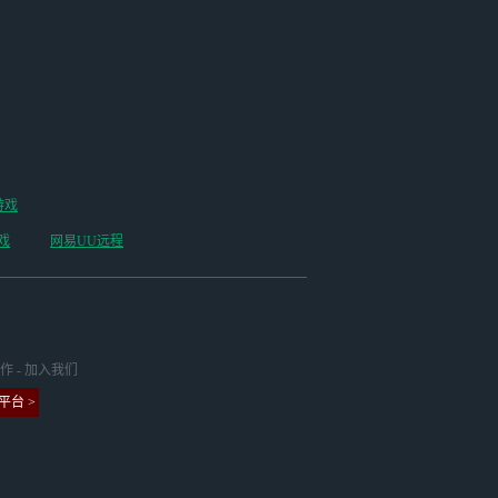
游戏
戏
网易UU远程
作
-
加入我们
台 >