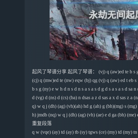
起风了琴谱分享 起风了琴谱： (vj) q (aw)ed te b s g (cj) q (
(cj) q (mw)ed te (nw) eqw (bj) qg (vj) q (aw) ed t eb s 
b s g (ny) e w h d n s d n s a s a s d g d s a s a s d sa n 
d (vg) d (ns) d (cs) (ba) n dsas a z d sas a x d sas z a (n
q) w q j (dh) (ag) (vh)(ah) hd g (ah) g (bh)(mg) s (mg) z
h) jmdb (nq) w q j (dh) (ag) (vh) (ae) e d ga (bh) (me)
重复段落
q w (vqe) (ay) td (ay) tb (sy) tgws (ce) (my) td (my) t