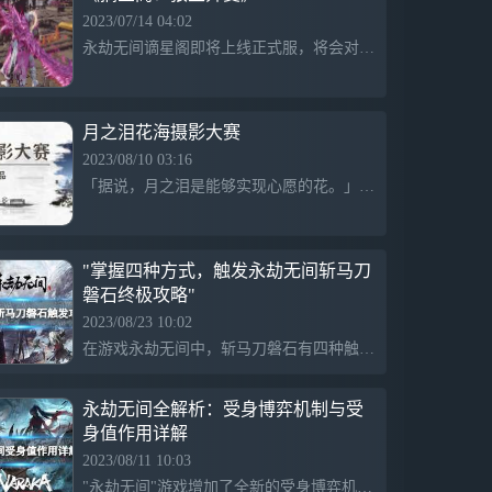
2023/07/14 04:02
永劫无间谪星阁即将上线正式服，将会对阔刀狼主以及火男信手斩龙皮肤进行外观变异。摘星阁拥有多种颜色以及功能性，可以给皮肤带来痕迹颜色上的变化。玩家可以通过摘星阁编辑自己的专属外观，还可以解封星格并进行炼形，让外观变得更加个性化。谪星系列还拥有更多独特的专属功能，如道具编号、实时更新的伤害计数以及自定义名称等。详情请访问永劫无间专题和论坛。
月之泪花海摄影大赛
2023/08/10 03:16
「据说，月之泪是能够实现心愿的花。」 据说，8月10日#永劫无间#的火罗国即将盛开一片月之泪，在这里拍照许愿，或许可以实现噢 #聚窟洲侠士福利#月之泪花海摄影大赛来袭！ ：8月10日~8月20日
"掌握四种方式，触发永劫无间斩马刀
磐石终极攻略"
2023/08/23 10:02
在游戏永劫无间中，斩马刀磐石有四种触发方式：左键接左键、左键接右键、惊雷接左键以及柄击接右键。其中，左键接左键和惊雷接左键允许角色移动,而左键接右键和柄击接右键则要求角色保持静止，否则会失效。通过掌握这四种触发方式，玩家可以更好地使用斩马刀磐石。
永劫无间全解析：受身博弈机制与受
身值作用详解
2023/08/11 10:03
"永劫无间"游戏增加了全新的受身博弈机制，特性在于为玩家提供积累受身值的机会。这一演进通过四种主要方式体现：受身值的积累，受身操作，受身表现以及追击受身。被命中的玩家可以积累受身值，当积累满时，可以进入受身准备架势。使用受身动作后，玩家可以通过空翻动作脱离敌人的追击。此外，当玩家在受身空翻中使用飞索命中时，可以发动致命打击。