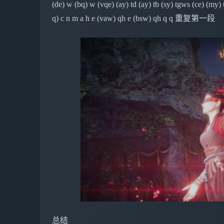
(de) w (bq) w (vqe) (ay) td (ay) tb (sy) tgws (ce) (my
q) c n m a h e (vaw) qh e (bsw) qh q q 重复第一段
总结