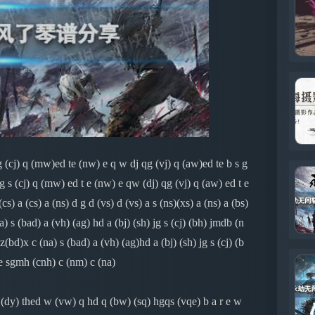
mw)ed te (nw) e q w dj qg (vj) q (aw)ed te b s g
g s (cj) q (mw) ed t e (nw) e qw (dj) qg (vj) q (aw) ed t e
(cs) a (cs) a (ns) d g d (vs) d (vs) a s (ns)(xs) a (ns) a (bs)
a) s (bad) a (vh) (ag) hd a (bj) (sh) jg s (cj) (bh) jmdb (n
(bd)x c (na) s (bad) a (vh) (ag)hd a (bj) (sh) jg s (cj) (b
 e sgmh (cnh) c (nm) c (na)
n (dy) thed w (vw) q hd q (bw) (sq) hgqs (vqe) b a r e w