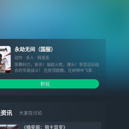
永劫无间（国服）
动作
多人
网易系
挥舞利刃，斩杀！端起火枪，爆头！享受远近结
合的华丽战斗！ 在房顶跑酷，在树林中飞索穿
梭，广大的地图任君高速前行！ 活用英雄能
力，用风沙、隐身，甚至化身金刚大佛碾碎敌
秒玩
人！ 独一无二的60人生存竞技，成为最后的赢
家！
关资讯
大家在讨论
《摘星阁：狼主异变》