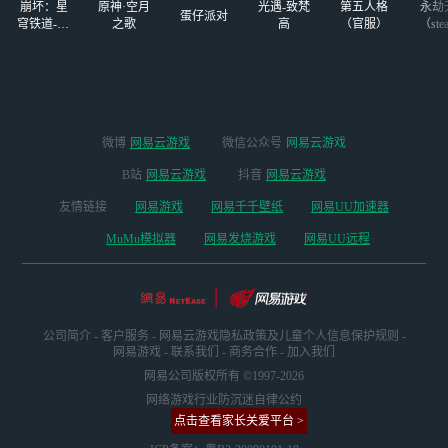
崩坏：星
原神·空月
光遇-致梵
第五人格
永劫
涂
蛋仔派对
穹铁道-4.4
之歌
高
（官服）
（ste
版本
微博
网易云游戏
微信公众号
网易云游戏
B站
网易云游戏
抖音
网易云游戏
友情链接
网易游戏
网易千千壁纸
网易UU加速器
MuMu模拟器
网易发烧游戏
网易UU远程
公司简介
-
客户服务
-
网易云游戏隐私政策及儿童个人信息保护规则
-
网易游戏
-
联系我们
-
商务合作
-
加入我们
网易公司版权所有 ©1997-2026
网络游戏行业防沉迷自律公约
点击查看家长关爱平台 >