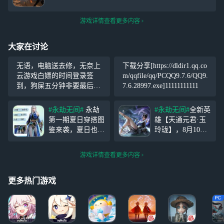
游戏详情查看更多内容
大家在讨论
无语，电脑送去修，无奈上
下载分享[https://dldir1.qq.co
云游戏白嫖的时间登录签
m/qqfile/qq/PCQQ9.7.6/QQ9.
到，狗屎五分钟非要最后一
7.6.28997.exe]11111111111
分钟进，还卡在24界面，我
换了个十点钟，更有趣，8分
#永劫无间#
永劫
#永劫无间#
全新英
钟没反应，就一个登录界面
第一期夏日穿搭图
雄【天通元君·玉
隔应人呐，我服了，搞的我
鉴来袭，夏日也要
玲珑】，8月10日
永劫无间没充钱一样，真的
精致出行~ 【活动
入世而来！
#端游
是堪忧
时间】6月12日-6
爆料#
等了这么久
游戏详情查看更多内容
月24日 【互动有
的老婆终于要来
奖】点赞及评论中
了！ 官方爆料了
分别抽五位友友送
些关于玉玲珑的背
更多热门游戏
出端游时长5分钟
景和技能 1、背
【秀图有奖】评论
景： 玉玲珑出自
区秀出你的永劫夏
隐族的通教，涂山
日搭配及
氏就是其中一脉，