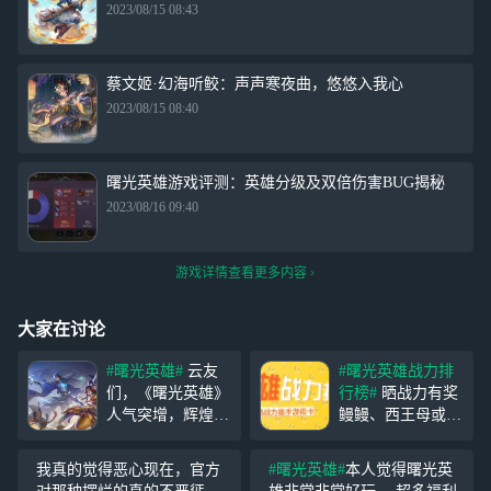
2023/08/15 08:43
蔡文姬·幻海听鲛：声声寒夜曲，悠悠入我心
2023/08/15 08:40
曙光英雄游戏评测：英雄分级及双倍伤害BUG揭秘
2023/08/16 09:40
游戏详情查看更多内容
大家在讨论
#曙光英雄#
云友
#曙光英雄战力排
们，《曙光英雄》
行榜#
晒战力有奖
人气突增，辉煌再
鳗鳗、西王母或者
现，一款坚挺依旧
阿尔忒弥斯…谁是
的MOBA游戏，带
你的战力英雄？
我真的觉得恶心现在，官方
#曙光英雄#
本人觉得曙光英
给你怎样的全新体
晒出你的英雄战