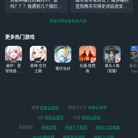
对那种摆烂的真的不严惩
雄非常非常好玩 ，超多福利
验？快来一起讨论
绩，来一决高下
吗？？？我遇到几个摆烂
签到两天可得史诗自选宝箱
讨论吧！ 活动时
吧！ 活动时间：9.
的，举报不成功反正自己什
，比王者还好 ，建模很精美
间：8月15日-8月3
19-10.7 活动奖
么都没做却被扣信誉分。我
不敢想象是原皮 ，而且每次
游戏详情查看更多内容
1日 活动规则与奖
励：随机掉落手游
希望真的赶紧整改一下
出一点问题官方都会给我们
励： 1、带#曙光
周卡一张 快来参
补偿福利，有一次甚至送我
英雄
与吧！
更多热门游戏
们超多皮肤的史诗自选宝
崩坏：星
原神·空月
光遇-致梵
第五人格
永劫
蛋仔派对
穹铁道-4.4
之歌
高
（官服）
（ste
版本
微博
网易云游戏
微信公众号
网易云游戏
B站
网易云游戏
抖音
网易云游戏
友情链接
网易游戏
网易千千壁纸
网易UU加速器
MuMu模拟器
网易发烧游戏
网易UU远程