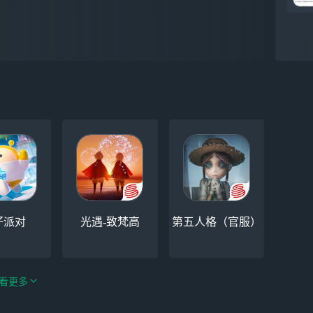
仔派对
光遇-致梵高
第五人格（官服）
看更多