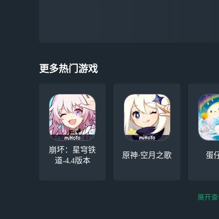
更多热门游戏
崩坏：星穹铁
原神·空月之歌
蛋
道-4.4版本
展开查