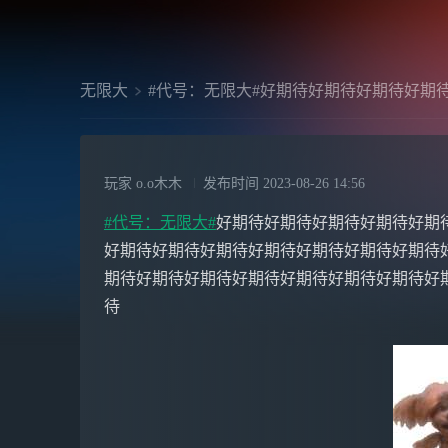
无限大
#代号：无限大#好期待好期待好期待好期
玩家 o.o木木
发布时间
2023-08-26 14:56
#代号：无限大#
好期待好期待好期待好期待好期
好期待好期待好期待好期待好期待好期待好期待
期待好期待好期待好期待好期待好期待好期待好
待