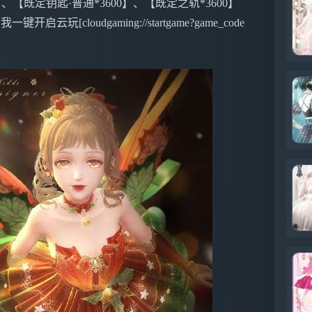
、【既定钥匙·普通*3600】、【既定之轨*3600】
-- 👉点我一键开启云玩[cloudgaming://startgame?game_code