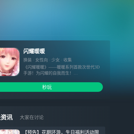
闪耀暖暖
换装
女性向
少女
收集
《闪耀暖暖》——暖暖系列首款次世代3D
手游！为闪耀的自我而生！
暖暖系列沉淀六年集大成之作，耗时3年倾
力打造！
秒玩
千种3D材质、极致高清细节，打造服装风
格的无限可能。
在掌心世界，呈现极致之美。
恢弘壮阔的大世界、套装背后的设计师、丰
关资讯
大家在讨论
富有趣的社交玩法……
——穿过游戏这个媒介，和暖暖一起前往搭
【预告】花期环游，生日福利活动限
配拥有真实力量的全新世界吧！