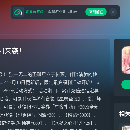
网易云游戏
海量游戏 即点即玩
立刻前往
！
利来袭！
袭！ 独一无二的圣诞星立于树顶，伴随清脆的铃
------------- ⭐12月19日更新后，限定累充福利活动开启！ ⭐
3日23:59 ⭐活动方式： 活动期间，累计充值达指定尊
充值经验，可累计获得稀有套装【星愿圣诞】、设计师
验，可累计获得限时抽奖券「星夜礼函」*30及全部
相
获得【印象碎片·闪耀*30】、【粉钻*5060】、
【记忆钥匙·稀有*800】、【冰凝之心·非凡*29】、