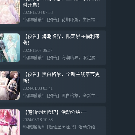
时开启！
2023/12/04 07:38
#闪耀暖暖#|【预告】花期环游，生日福利活动限时开启！ 浅淡的香气随风浮动，少女闭上眼睛，似乎听见花开的声音。 12月5日更新后，参与【花期环游】活动，即可获取暖暖设计的【心忆花旅】套装与设计师之
【预告】海潮临界，限定累充福利来
袭！
2023/11/07 06:37
#闪耀暖暖#|【预告】海潮临界，限定累充福利来袭！ 在命运交织的循环中，寻找自我的航向。 11月9日更新后，限定累充福利活动开启！ ---------------------------------
【预告】黑白格象，全新主线章节更
新！
2024/01/03 03:41
#闪耀暖暖#|【预告】黑白格象，全新主线章节更新！ 赤红的风暴、裂隙的洪流…… 那个和塔塔莉拥有同样相貌的女孩， 或许才是这失控力量的真正源头。 “不知道可不可以接下一个我的私人委托呢？“ “一个…
【魔仙堡历险记】活动介绍·一
2024/03/18 10:38
#闪耀暖暖#|【魔仙堡历险记】活动介绍·一 古娜拉黑暗之神——呜呼啦呼，黑魔变身！ 3月21日更新后，主题活动 【魔仙堡历险记】 限时开启！ 夜与蝶乐章限时礼盒 活动时间：3月21日更新后-4月