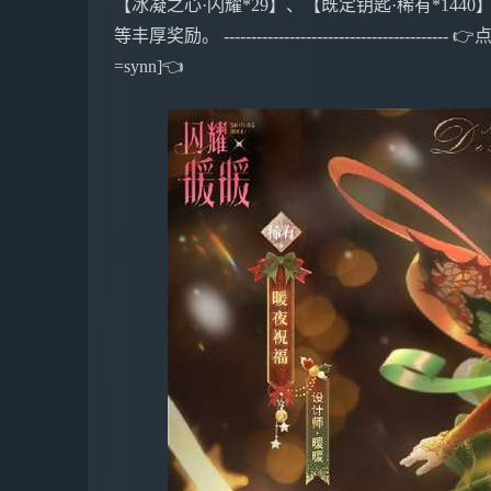
【冰凝之心·闪耀*29】、【既定钥匙·稀有*1440】
等丰厚奖励。 ---------------------------------------
=synn]👈