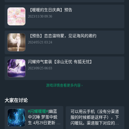
【暖暖的生日庆典】预告
2023/11/30 09:36
【预告】恋恋温特蒙，见证海风的邀约
2024/05/21 03:24
闪耀帅气套装【涂山无忧·有狐无忧】
2023/09/25 06:03
游戏详情查看更多内容
大家在讨论
#闪耀暖暖#
|幽蓝
可以用云手机（没有分渠道
中沉睡 梦茧中蜕
服的时候都是这样子），下
生 4月29日更新 生
闪暖玩。渠道服下对应的软
命的意义究竟是什
件登你的账号才行。比如应