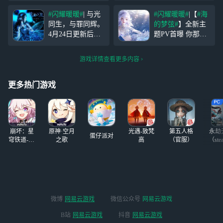
么？ 直到蛛丽叶
用宝服要下应用宝和QQ/微
#闪耀暖暖#
| 与光
#闪耀暖暖#
|【
#海
的闯入打破了谎言
信，十分钟左右就可以玩
同生，与罪同辉。
的梦弦#
】全新主
编织的茧，伊凡琴
了。记得先看广告，把时长
4月24日更新后，
#
题PV首曝 你那名
才终于意识到，
拿完。
悖光之茧#
限时主
为“情感”的东西，
生命的意义存在于
题活动即将开启！
能在海潮中生存多
那些让它想要写诗
游戏详情查看更多内容
套装完整效果展示
久？ 12月19日更
的瞬间， 比如第
约从00:25后开始
新后，【海的梦
一次看见梦中的
光球飞行轨迹切
弦】限时主题活动
更多热门游戏
换、光球带动套装
即将开启！ 流动
花纹发光、连衣裙
的、斑斓的水波纹
长短分组调节
摇曳，海底寂静无
声。 月
崩坏：星
原神·空月
光遇-致梵
第五人格
永劫
蛋仔派对
穹铁道-4.4
之歌
高
（官服）
（ste
版本
微博
网易云游戏
微信公众号
网易云游戏
B站
网易云游戏
抖音
网易云游戏