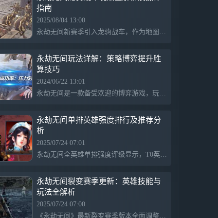
指南
2025/08/04 13:00
永劫无间新赛季引入龙驹战车，作为地图的特色载具和新武器，提升了游戏趣味性。玩家可以在乾和门前找到战车，操作便捷，具备加速、转向、跳跃和倒车功能，适应多样地形，有效增强战斗和移动体验。
永劫无间玩法详解：策略博弈提升胜
算技巧
2024/06/22 13:01
永劫无间是一款备受欢迎的博弈游戏，玩家可以体验到战略与策略的完美结合。游戏充满挑战与刺激，具有独特的玩法和特色。游戏中压力对冲可以扩大博弈成功率，但压力增加会减少博弈中的选择，导致猜疑链的层数减少。举例说明在五子棋中，增加压力会使博弈考虑的次数大幅增加，导致进一步考虑变得非常困难。
永劫无间单排英雄强度排行及推荐分
析
2025/07/24 07:01
永劫无间全英雄单排强度评级显示，T0英雄如蓝梦操作手法权威，具备打跑、无限连能力，T0.5英雄冰女和蓝梦类似，可返还怒气，大招能跑路，刘炼凭飞刀和受击能力高，易于秒杀，T1英雄如火男、沙男、魏轻在版本中表现不同，适合不同玩家阶级，整体强调英雄的操作技巧和战术搭配。
永劫无间裂变赛季更新：英雄技能与
玩法全解析
2025/07/24 07:00
《永劫无间》最新裂变赛季版本全面调整英雄技能、玩法和机制，缩短终极技能冷却，增强战术多样性。妖刀姬技能优化并新增被动，季莹莹技能防御升级，整体旨在提升策略深度和战斗平衡，推动游戏进入以策略博弈为核心的“Big Battle”时代。