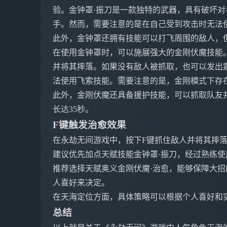
验。金钟罩·振刀是一款独特的武器，具有破坏
手。然而，需要注意的是在自己受到攻击时无法
此外，金钟罩还拥有技能可以打飞周围的敌人，
在使用金钟罩时，可以施展强大的金刚伏魔技能
并将其摔落。如果没有敌人被抓取，也可以发出震
法使用飞索技能。需要注意的是，金刚模式下存
此外，金刚伏魔还具备援护技能，可以抓取队友
长达35秒。
F键触发治愈效果
在永劫无间游戏中，按下F键抓住敌人并将其摔落
建议优先加点天赋技能金钟罩·振刀，经过熟练
推荐选择天赋奥义金刚伏魔·治愈，能够保障大
人喜好来决定。
在天海定位方面，具体策略可以根据个人喜好和
总结