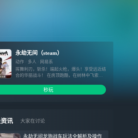
永劫无间（steam）
动作
多人
网易系
挥舞利刃，斩杀！端起火枪，爆头！享受远近结
合的华丽战斗！ 在房顶跑酷，在树林中飞索穿
梭，广大的地图任君高速前行！ 活用英雄能
力，用风沙、隐身，甚至化身金刚大佛碾碎敌
秒玩
人！ 独一无二的60人生存竞技，成为最后的赢
家！
关资讯
大家在讨论
永劫无间龙驹战车玩法全解析及操作