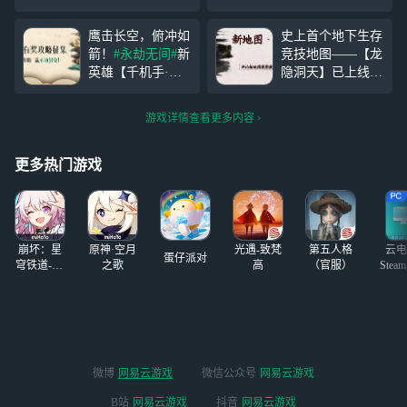
https://cloudgame.webapp.163.
~9月14日 评论投稿你喜爱的
com/fission/?invite_code=Q67
电竞主题皮肤截图 点赞前十
鹰击长空，俯冲如
史上首个地下生存
4E
的友友将获得永劫1h限免！
箭！
#永劫无间#
新
竞技地图——【龙
英雄【千机手·哈
隐洞天】已上线！
迪】已正式登场！
#永劫无间#
#端游
#聚窟洲侠士福利#
爆料#
#聚窟洲侠
游戏详情查看更多内容
有奖征集新英雄哈
士福利#
带图参加
迪上分攻略啦！
新地图摄影大赛！
：11月16日~11月3
：7月3日~7月17日
更多热门游戏
0日 评论你的哈迪
评论你的新地图摄
上分攻略！ 点赞
影截图！ 点赞前
前十的用心友友可
十的友友可获得永
获
崩坏：星
原神·空月
光遇-致梵
第五人格
云电
蛋仔派对
穹铁道-4.4
之歌
高
（官服）
Stea
版本
启
微博
网易云游戏
微信公众号
网易云游戏
B站
网易云游戏
抖音
网易云游戏