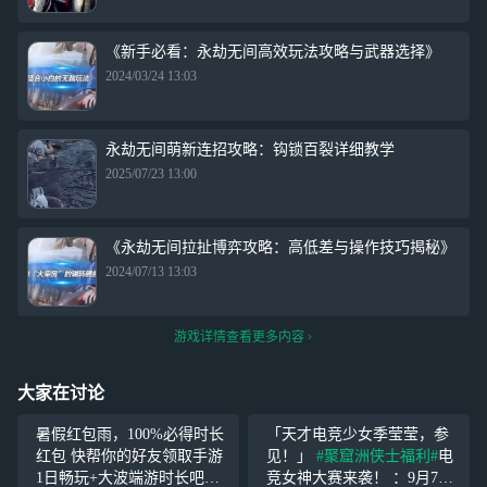
《新手必看：永劫无间高效玩法攻略与武器选择》
2024/03/24 13:03
永劫无间萌新连招攻略：钩锁百裂详细教学
2025/07/23 13:00
《永劫无间拉扯博弈攻略：高低差与操作技巧揭秘》
2024/07/13 13:03
游戏详情查看更多内容
大家在讨论
暑假红包雨，100%必得时长
「天才电竞少女季莹莹，参
红包 快帮你的好友领取手游
见！」
#聚窟洲侠士福利#
电
1日畅玩+大波端游时长吧！
竞女神大赛来袭！ ：9月7日