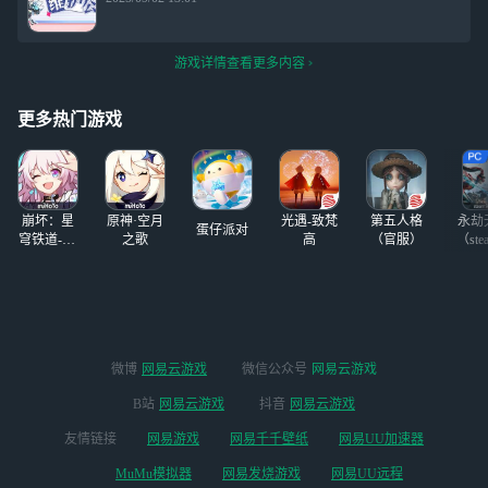
游戏详情查看更多内容
更多热门游戏
崩坏：星
原神·空月
光遇-致梵
第五人格
永劫
蛋仔派对
穹铁道-4.4
之歌
高
（官服）
（ste
版本
微博
网易云游戏
微信公众号
网易云游戏
B站
网易云游戏
抖音
网易云游戏
友情链接
网易游戏
网易千千壁纸
网易UU加速器
MuMu模拟器
网易发烧游戏
网易UU远程