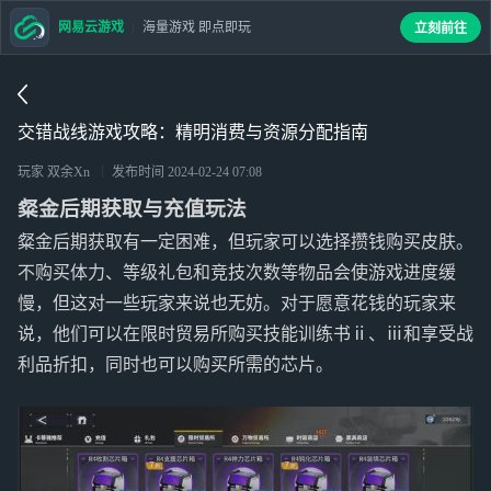
网易云游戏
海量游戏 即点即玩
立刻前往
交错战线游戏攻略：精明消费与资源分配指南
玩家 双余Xn
发布时间
2024-02-24 07:08
粲金后期获取与充值玩法
粲金后期获取有一定困难，但玩家可以选择攒钱购买皮肤。
不购买体力、等级礼包和竞技次数等物品会使游戏进度缓
慢，但这对一些玩家来说也无妨。对于愿意花钱的玩家来
说，他们可以在限时贸易所购买技能训练书ⅱ、ⅲ和享受战
利品折扣，同时也可以购买所需的芯片。