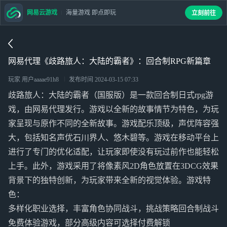
网易云游戏
海量游戏 即点即玩
立刻前往
网易代理《歧路旅人：大陆的霸者》：回合制RPG新篇章
玩家 用户aaaae91h8
发布时间
2024-03-15 07:33
歧路旅人：大陆的霸者（国服版）是一款回合制日式rpg游
戏，由网易代理发行。游戏以全新的故事情节为特色，为玩
家呈现与原作不同的全新故事。游戏配乐顶级，声优阵容强
大，包括知名声优石川界人、悠木碧等。游戏在移动平台上
进行了专门的优化适配，让玩家即使没有玩过前作也能轻松
上手。此外，游戏采用了将像素风2D角色放置在3DCG效果
背景下的独特创新，为玩家带来全新的视觉体验。游戏特
色：
多样化职业选择，丰富角色协同战斗，挑战策略回合制战斗
免费体验游戏，部分高级内容可选择付费解锁