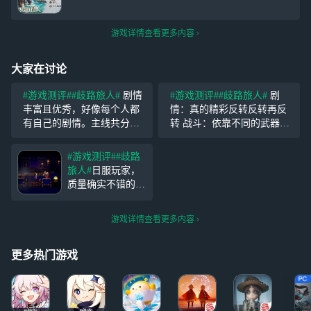
游戏详情查看更多内容
大家在讨论
#游戏测评#
#歧路旅人#
剧情
#游戏测评#
#歧路旅人#
剧
丰富且优秀，好像每个人都
情：真的精彩反转反转再反
有自己的剧情。主线共分三
转 战斗：依靠不同的武器和
条：名声、权利、金钱。但
元素属性打弱点破防，每个
是主线剧情以及一些剧情是
角色还有自己的终极技能。
#游戏测评#
#歧路
无法跳过的。除主线外，还
有些boss有3阶段，虽然变
旅人#
日服玩家，
有支线任务，还有有类似家
态，但是打败之后满足感爆
质量确实不错的，
园的玩法，还有去打地图上
棚。 总结：制作
甚至剧情比原作还
的
强，抽卡体感还行
游戏详情查看更多内容
吧，白嫖也能玩得
下去，第一个人权
是塞拉斯，早期还
更多热门游戏
有维奥拉和希斯科
特，后面各种霸者
和追忆这些限定基
本都强，抽就完