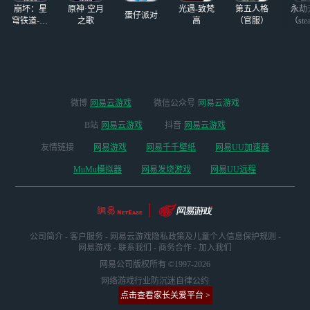
崩坏：星
原神·空月
光遇-致梵
第五人格
永劫
了，老角
蛋仔派对
穹铁道-4.4
之歌
高
（官服）
（ste
版本
微博
网易云游戏
微信公众号
网易云游戏
B站
网易云游戏
抖音
网易云游戏
友情链接
网易游戏
网易千千壁纸
网易UU加速器
MuMu模拟器
网易发烧游戏
网易UU远程
公司简介
-
客户服务
-
网易云游戏隐私政策及儿童个人信息保护规则
-
网易游戏
-
联系我们
-
商务合作
-
加入我们
网易公司版权所有 ©1997-2026
网络游戏行业防沉迷自律公约
点击查看家长关爱平台 >