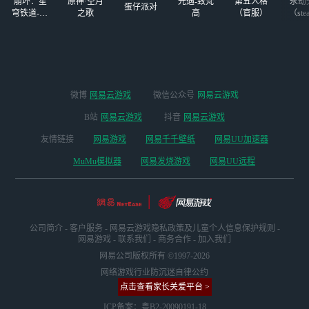
崩坏：星
原神·空月
光遇-致梵
第五人格
永劫
蛋仔派对
穹铁道-4.4
之歌
高
（官服）
（ste
版本
微博
网易云游戏
微信公众号
网易云游戏
B站
网易云游戏
抖音
网易云游戏
友情链接
网易游戏
网易千千壁纸
网易UU加速器
MuMu模拟器
网易发烧游戏
网易UU远程
公司简介
-
客户服务
-
网易云游戏隐私政策及儿童个人信息保护规则
-
网易游戏
-
联系我们
-
商务合作
-
加入我们
网易公司版权所有 ©1997-2026
网络游戏行业防沉迷自律公约
点击查看家长关爱平台 >
ICP备案：粤B2-20090191-18