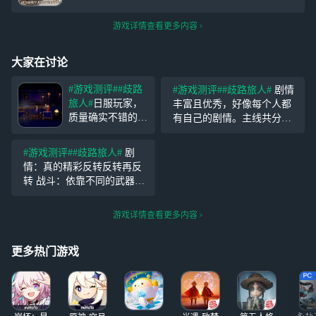
游戏详情查看更多内容
大家在讨论
#游戏测评#
#歧路
#游戏测评#
#歧路旅人#
剧情
旅人#
日服玩家，
丰富且优秀，好像每个人都
质量确实不错的，
有自己的剧情。主线共分三
甚至剧情比原作还
条：名声、权利、金钱。但
强，抽卡体感还行
是主线剧情以及一些剧情是
#游戏测评#
#歧路旅人#
剧
吧，白嫖也能玩得
无法跳过的。除主线外，还
情：真的精彩反转反转再反
下去，第一个人权
有支线任务，还有有类似家
转 战斗：依靠不同的武器和
是塞拉斯，早期还
园的玩法，还有去打地图上
元素属性打弱点破防，每个
有维奥拉和希斯科
的
角色还有自己的终极技能。
游戏详情查看更多内容
特，后面各种霸者
有些boss有3阶段，虽然变
和追忆这些限定基
态，但是打败之后满足感爆
本都强，抽就完
更多热门游戏
棚。 总结：制作
了，老角