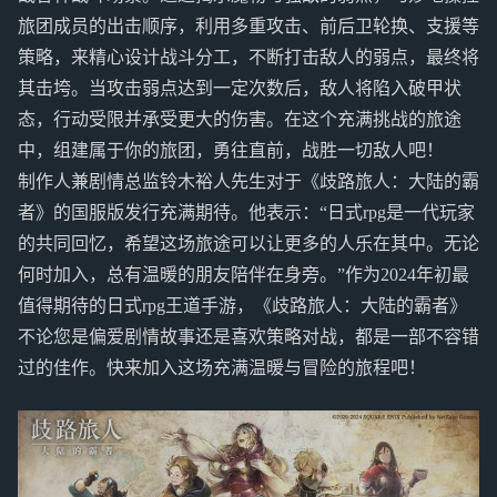
旅团成员的出击顺序，利用多重攻击、前后卫轮换、支援等
策略，来精心设计战斗分工，不断打击敌人的弱点，最终将
其击垮。当攻击弱点达到一定次数后，敌人将陷入破甲状
态，行动受限并承受更大的伤害。在这个充满挑战的旅途
中，组建属于你的旅团，勇往直前，战胜一切敌人吧！
制作人兼剧情总监铃木裕人先生对于《歧路旅人：大陆的霸
者》的国服版发行充满期待。他表示：“日式rpg是一代玩家
的共同回忆，希望这场旅途可以让更多的人乐在其中。无论
何时加入，总有温暖的朋友陪伴在身旁。”作为2024年初最
值得期待的日式rpg王道手游，《歧路旅人：大陆的霸者》
不论您是偏爱剧情故事还是喜欢策略对战，都是一部不容错
过的佳作。快来加入这场充满温暖与冒险的旅程吧！