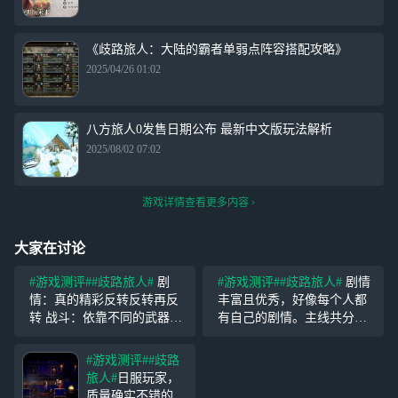
《歧路旅人：大陆的霸者单弱点阵容搭配攻略》
2025/04/26 01:02
八方旅人0发售日期公布 最新中文版玩法解析
2025/08/02 07:02
游戏详情查看更多内容
大家在讨论
#游戏测评#
#歧路旅人#
剧
#游戏测评#
#歧路旅人#
剧情
情：真的精彩反转反转再反
丰富且优秀，好像每个人都
转 战斗：依靠不同的武器和
有自己的剧情。主线共分三
元素属性打弱点破防，每个
条：名声、权利、金钱。但
角色还有自己的终极技能。
是主线剧情以及一些剧情是
#游戏测评#
#歧路
有些boss有3阶段，虽然变
无法跳过的。除主线外，还
旅人#
日服玩家，
态，但是打败之后满足感爆
有支线任务，还有有类似家
质量确实不错的，