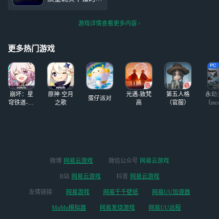
棚。 总结：制作
园的玩法，还有去打地图上
甚至剧情比原作还
的
强，抽卡体感还行
游戏详情查看更多内容
吧，白嫖也能玩得
下去，第一个人权
是塞拉斯，早期还
更多热门游戏
有维奥拉和希斯科
特，后面各种霸者
和追忆这些限定基
本都强，抽就完
崩坏：星
原神·空月
光遇-致梵
第五人格
永劫
了，老角
蛋仔派对
穹铁道-4.4
之歌
高
（官服）
（ste
版本
微博
网易云游戏
微信公众号
网易云游戏
B站
网易云游戏
抖音
网易云游戏
友情链接
网易游戏
网易千千壁纸
网易UU加速器
MuMu模拟器
网易发烧游戏
网易UU远程