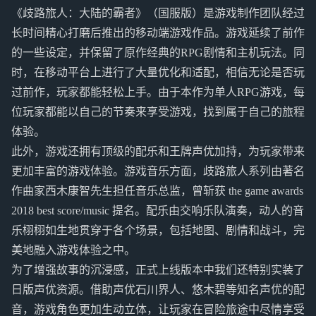
《歧路旅人：大陆的霸者》（国服版）是游戏制作团队经过
长时间精心打磨后推出的移动端游戏作品。游戏延续了前作
的一些设定，并保留了原作经典的RPG剧情和主机玩法。同
时，在移动平台上进行了大量优化和适配，相信无论是否玩
过前作，玩家都能轻松上手。由于本作为单人RPG游戏，每
位玩家都能以自己的节奏来享受游戏，找到属于自己的旅程
体验。
此外，游戏还拥有顶级的配乐和王牌声优加持，为玩家带来
更加丰富的游戏体验。游戏音乐方面，歧路旅人系列由著名
作曲家西木康智先生担任音乐总监，曾斩获 the game awards
2018 best score/music 提名。配乐由交响乐队演奏，动人的音
乐栩栩如生地贯穿于各个场景，包括地图、剧情和战斗，完
美地融入游戏体验之中。
为了增强故事的沉浸感，正式上线版本中我们还特别实装了
日版声优资源。借助声优石川界人、悠木碧等知名声优的配
音，游戏角色更加生动立体，让玩家在冒险旅途中尽情享受