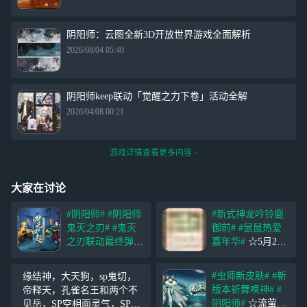
阴阳师：云图全新3D开放世界游戏全面解析
2026/08/04 05:40
阴阳师keep联动「觉醒之力下卷」活动全解
2026/04/08 00:21
游戏详情查看更多内容
大家在讨论
#阴阳师#
#阴阳师
#新式神龙吟铃鹿
鬼灭之刃#
#鬼灭
御前#
#鼠鼠热爱
之刃联动最终弹#
嘉年华#
☆5月22
☆限定联动终章将
日维护更新公告☆
启☆​ 鎹鸦鸣啼传
全新SP阶式神 龙
#虫师新皮肤#
#新
缘结神，大天狗，sp鬼切，
响平安京，四个熟
吟铃鹿御前（C
版本祈舞唤神#
#
帝释天，孔雀名王和两个不
悉的身影随之出
V：日笠阳子 / 大
阴阳师#
☆流萤之
见岳，SP空相面灵气，SP玉