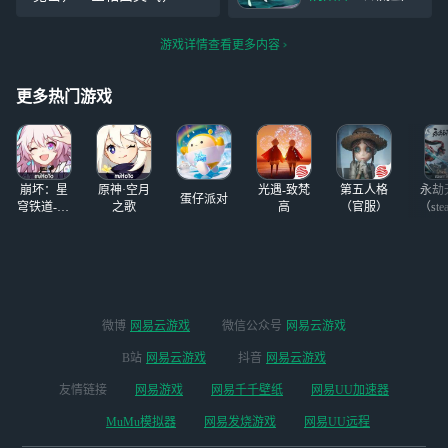
现，鬼杀队再次集
汪）降临平安京，
夏·全新秘闻副本
藻前，孔雀名王，阎魔，一
结！《阴阳师》×
专属召唤活动与全
情报☆ 幽寂古林
目连，sp彼岸花那个号能继
TV动画《鬼灭之
平台新区「麓海为
游戏详情查看更多内容
万物静谧，点点萤
续玩呀，急如果都不能玩了
刃》联动最终弹
王」同步开启！
光与皓月相映，少
就退了，玩了七天的萌新的
即将于6月14日
大型版本活
女提灯轻迈试探步
更多热门游戏
哭诉
伐，循着夏夜虫鸣
缓缓前行...... ↓↓↓
△上线时间：5月3
崩坏：星
原神·空月
光遇-致梵
第五人格
永劫
蛋仔派对
穹铁道-4.4
之歌
高
（官服）
（ste
版本
微博
网易云游戏
微信公众号
网易云游戏
B站
网易云游戏
抖音
网易云游戏
友情链接
网易游戏
网易千千壁纸
网易UU加速器
MuMu模拟器
网易发烧游戏
网易UU远程