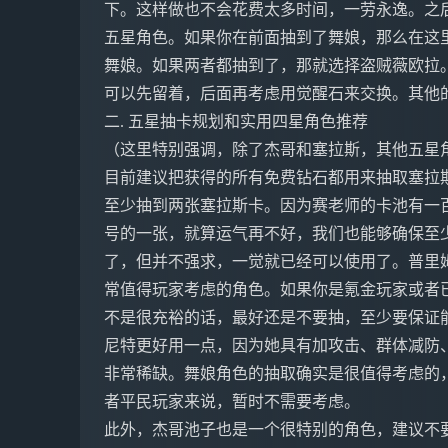
下。这样做也不会花费太多时间，一劳永逸。之
五星角色。如果你在前面抽到了舞娘，那么在这
舞娘。如果两者都抽到了，那就选择盗贼薇欧拉
可以先留着，后面再考虑用觉醒石来交换。其他
二. 五星抽卡规划和实用四星角色推荐
（这里特别强调，除了杰哥和塞拉斯，其他五星
目前建议把获得的所有免费钻石都用来抽取塞拉
至少抽到两张塞拉斯卡。因为赛老师的卡池有一
号的一张，就算运气再不好，我们也能够确保至
了，但并不强求，一觉就已经可以使用了。普里
常值得玩家考虑的角色。如果你是氪金玩家或者
不是很充裕的话，最好还是不要抽，至少要保证
尼特更好用一点，因为她具有加攻击、群体减防
非常稀缺。舞娘角色的抽取确实是很值得考虑的
者平民玩家来说，暂时不需要考虑。
此外，杰哥池子也是一个很特别的角色，建议不要