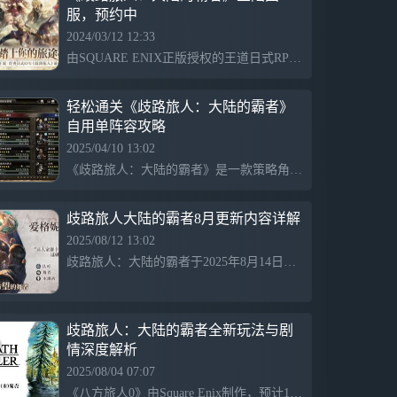
服，预约中
2024/03/12 12:33
由SQUARE ENIX正版授权的王道日式RPG像素游戏「歧路旅人」（通称：八方旅人）的移动端单人游戏专用RPG《歧路旅人：大陆的霸者》（国服版）首次在国内曝光，由网易游戏代理，目前现已开启预约！玩家
轻松通关《歧路旅人：大陆的霸者》
自用单阵容攻略
2025/04/10 13:02
《歧路旅人：大陆的霸者》是一款策略角色扮演游戏，玩家可以选择多样化的角色搭配，形成强力阵容。大王作为MVP，兼具暗输出和破盾能力；教父通过匕首输出和回蓝；泰里翁负责高输出和破盾；赛拉斯增强属性输出；小姨子和索尼娅则提供强力破盾和续航支持，同时林悠恩能为队伍回血并提升双防。这样的组合能够有效应对游戏中的各个阶段。
歧路旅人大陆的霸者8月更新内容详解
2025/08/12 13:02
歧路旅人：大陆的霸者于2025年8月14日进行维护，新增“索里斯帝亚的英杰们”限时引导和阶梯引导，提供新6★角色“帕特提欧”“爱格妮雅”，以及相关导片和奖励，丰富游戏内容体验。
歧路旅人：大陆的霸者全新玩法与剧
情深度解析
2025/08/04 07:07
《八方旅人0》由Square Enix制作，预计12月4日登陆多平台，支持中文。游戏延续系列沉浸式体验，主线约100小时，强化城镇建造、自定义角色和剧情决策，战斗系统丰富，加入新武器和多角色组合，画面优化并保留经典音乐，拥有大量支线任务和深度互动，内容丰富，超越前作。