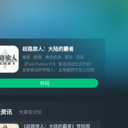
歧路旅人：大陆的霸者
像素
剧情
角色扮演
冒险
日系
【Final Fantasy IV】 联动活动正式开启！
全新联动异界旅人：主角塞西尔及三位特别
职业旅人萨赞特斯、爱格妮雅、欧菲莉亚登
场。 全新联动剧情上线。 联动福利：完成
秒玩
支线任务必得五星塞西尔，还有免费红宝
石、支炎兽陆行鸟、觉醒石等限时奖励。
联动特别任务：有机会获得塞西尔觉醒石与
幻界魂占箱。
关资讯
大家在讨论
《歧路旅人：大陆的霸者》登陆国