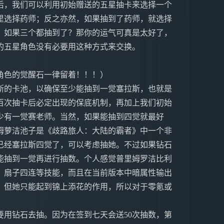
后，我们可以利用初始赠送的五星抽卡来选择一个
里选择药师；反之亦然，如果抽到了药师，就选择
。如果三个都抽到了？那你的运气可真是太好了，
的五星角色没有必要用这种方式来交换。
角色的觉醒石一律留着！！！）
斯的卡池，以确保至少能抽到一觉塞拉斯，也就是
百次抽卡后必定出现的保底机制，再加上我们初始
少有一觉赛老师。当然，如果能抽到四觉就最好
姆萝洁池子是《歧路旅人：大陆的霸者》中一个非
已经塞拉斯四觉了，可以考虑抽她。不过如果钻石
能抽到一觉再进行抽数。个人感觉普里姆罗洁比利
、扇子四连等技能，而且在当前版本中暗属性输出
，但她只能起到锦上添花的作用，所以对于零氪或
用钻石去抽。因为在签到七天会送50次抽数，第