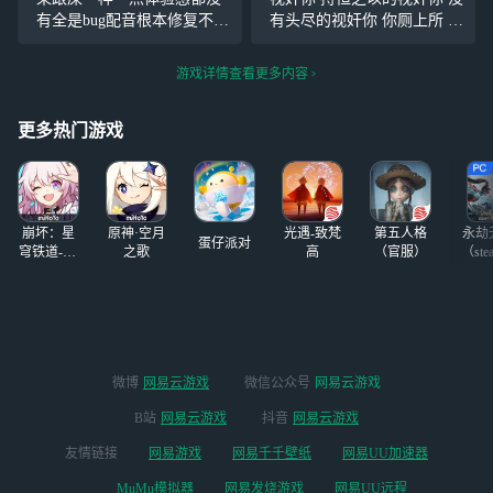
有全是bug配音根本修复不了
有头尽‬的视奸你 你厕上‬所 你
我一个晚上修复十几次了那
洗澡 你出去玩 你换衣服 你
个配音就是修不好
入睡 你的每分每秒 我着在‬看
游戏详情查看更多内容
你 盯着你 注视你 永远
更多热门游戏
崩坏：星
原神·空月
光遇-致梵
第五人格
永劫
蛋仔派对
穹铁道-4.4
之歌
高
（官服）
（ste
版本
微博
网易云游戏
微信公众号
网易云游戏
B站
网易云游戏
抖音
网易云游戏
友情链接
网易游戏
网易千千壁纸
网易UU加速器
MuMu模拟器
网易发烧游戏
网易UU远程