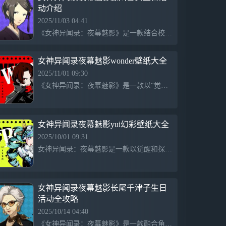
动介绍
玩家在游戏中化身高中生，白天上学，放学
后穿梭于异世界中，锁定那些暴走的欲望，
2025/11/03 04:41
让这些“魅影”们统统忏悔改心！
《女神异闻录：夜幕魅影》是一款结合校园生活、冒险和角色成长的游戏，玩家探索神秘事件，提升能力，结交伙伴，通过策略和战斗揭示深层阴影，体验丰富的故事情节和个性化选择，获得沉浸式的游戏体验。
女神异闻录夜幕魅影wonder壁纸大全
2025/11/01 09:30
《女神异闻录：夜幕魅影》是一款以“觉醒你的另一面”为主题的游戏，拥有丰富的壁纸和官方社交平台，提供多种交流渠道，结合神秘和青年文化元素，展现个性化的角色与故事。
女神异闻录夜幕魅影yui幻彩壁纸大全
2025/10/01 09:31
女神异闻录：夜幕魅影是一款以觉醒和探索自身另一面为主题的游戏，提供丰富的壁纸资源和官方社交平台，旨在让玩家体验深刻的内心世界和个性化的互动交流。
女神异闻录夜幕魅影长尾千津子生日
活动全攻略
2025/10/14 04:40
《女神异闻录：夜幕魅影》是一款融合角色扮演和冒险元素的游戏，玩家在虚拟世界中体验丰富的剧情和战斗，探索神秘事件，与角色互动，提升能力，完成任务，享受充满策略和情感的游戏体验。