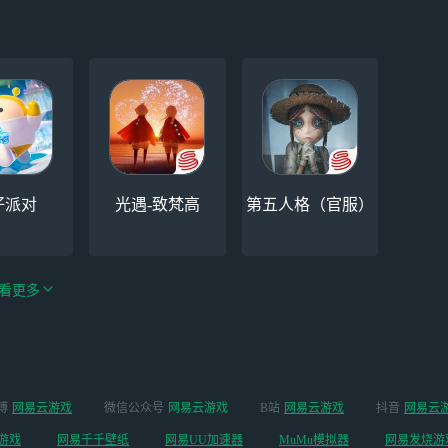
仔派对
光遇-致梵高
第五人格（官服）
看更多
手游（全新
博
网易云游戏
微信公众号
网易云游戏
B站
网易云游戏
抖音
网易云
云手机
阴阳师
开启 ）
游戏
网易千千壁纸
网易UU加速器
MuMu模拟器
网易发烧游