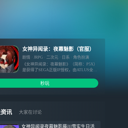
女神异闻录：夜幕魅影（官服）
剧情
JRPG
二次元
日系
角色扮演
《女神异闻录：夜幕魅影》（简称：P5X）
是获得了SEGA正版IP授权，由ATLUS全面
监修深度参与，完美世界游戏倾力打造的
《女神异闻录5》（简称：P5）IP系列首款
秒玩
手游。
本作基于P5的世界观设定展开故事，在深
度还原原作潮酷炫风格的基础上，由全新角
色和全新剧情带来全新的精彩体验！
本作在忠实继承原作“日式学生体验+异世界
关资讯
大家在讨论
冒险体验”双循环核心玩法的前提下，为用
户提供精心P5式全新“回合制战斗+角色扮
女神异闻录夜幕魅影藤川雪实生日活
演”的游戏体验。