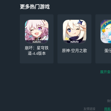
更多热门游戏
崩坏：星穹铁
原神·空月之歌
蛋
道-4.4版本
展开查
云电脑-Steam夏促
逆水寒
微
永劫无间（steam）
启动
版本
友情链接
网易