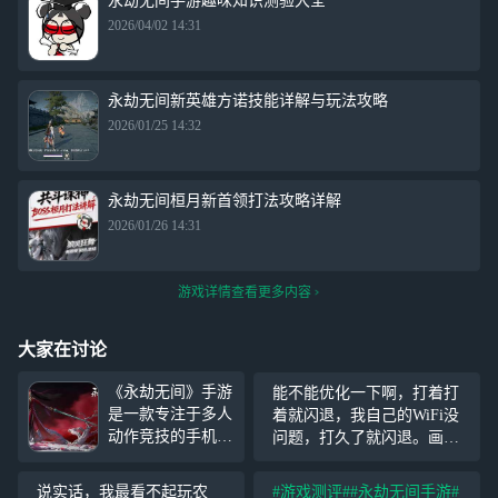
永劫无间手游趣味知识测验大全
2026/04/02 14:31
永劫无间新英雄方诺技能详解与玩法攻略
2026/01/25 14:32
永劫无间桓月新首领打法攻略详解
2026/01/26 14:31
游戏详情查看更多内容
大家在讨论
《永劫无间》手游
能不能优化一下啊，打着打
是一款专注于多人
着就闪退，我自己的WiFi没
动作竞技的手机游
问题，打久了就闪退。画质
戏，而同名端游自
无论高低都会闪退，我真服
上线以来已经在全
了
说实话，我最看不起玩农
#游戏测评#
#永劫无间手游#