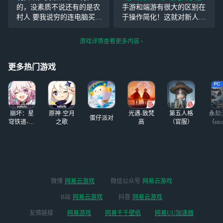
球范围内引起了轰
的，没素质不说还有的是农
手游和端游有很大的区别在
动，打破了国产买
村人 要我说穷的连电脑买不
于操作简化！这就对新人玩
断制游戏的销量纪
起，打PC永劫更不用说了，
家很友好，人人都能很快适
录。网易宣布了
现在有些农村人和农批跑到
应上手。但有点一在于手游
游戏详情查看更多内容
《永劫无间》手游
永劫手游拉低我们的素质 农
你想一打四是真的很难！但
将于7月25日开始
批滚
还是很好玩的，也让我交到
公测。公测后，玩
更多热门游戏
了一起玩的朋友！
家将有机
崩坏：星
原神·空月
光遇-致梵
第五人格
永劫
蛋仔派对
穹铁道-4.4
之歌
高
（官服）
（ste
版本
微博
网易云游戏
微信公众号
网易云游戏
B站
网易云游戏
抖音
网易云游戏
友情链接
网易游戏
网易千千壁纸
网易UU加速器