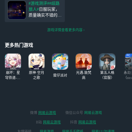
是主线剧情以及一些剧情是
角色还有自己的终极技能。
#游戏测评#
#歧路
无法跳过的。除主线外，还
有些boss有3阶段，虽然变
旅人#
日服玩家，
有支线任务，还有有类似家
态，但是打败之后满足感爆
质量确实不错的，
园的玩法，还有去打地图上
棚。 总结：制作
甚至剧情比原作还
的
强，抽卡体感还行
游戏详情查看更多内容
吧，白嫖也能玩得
下去，第一个人权
是塞拉斯，早期还
更多热门游戏
有维奥拉和希斯科
特，后面各种霸者
和追忆这些限定基
本都强，抽就完
崩坏：星
原神·空月
光遇-致梵
第五人格
永劫
了，老角
蛋仔派对
穹铁道-4.4
之歌
高
（官服）
（ste
版本
微博
网易云游戏
微信公众号
网易云游戏
B站
网易云游戏
抖音
网易云游戏
友情链接
网易游戏
网易千千壁纸
网易UU加速器