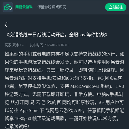
网易云游戏
海量游戏 即点即玩
立刻前往
《交错战线末日战线活动开启，全服boss等你挑战》
玩家 双余Xn
发布时间
2025-01-02 07:01
如果你的手机或者电脑内存不足以支持交错战线的运行，如
果你的手机游玩交错战线会发烫，你可以选择使用网易云游
戏来畅玩交错战线。只需一键登录，即可随时上线游戏。网
易云游戏同时支持手机(安卓和i0S 均已支持)、PC(网页&客
户端，尽享模拟器般体验，支持 Mac&Windows 系统)、TV3
种游戏方式，无需下载即开即玩，非常方便。电脑&手机浏
览 器打开网 易 云 游 戏的官 网均可即享秒玩，i0s 用户也可
以前往 App Store 下 载网易云游戏 APP，任意低配手机都能
畅享 1080p60 帧顶级游戏画质，一键开始秒玩!非常方便，
赶紧试试吧!