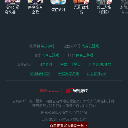
崩坏：星
原神·空月
光遇-致梵
第五人格
永劫
蛋仔派对
穹铁道-4.4
之歌
高
（官服）
（ste
版本
微博
网易云游戏
微信公众号
网易云游戏
B站
网易云游戏
抖音
网易云游戏
友情链接
网易游戏
网易千千壁纸
网易UU加速器
MuMu模拟器
网易发烧游戏
网易UU远程
公司简介
-
客户服务
-
网易云游戏隐私政策及儿童个人信息保护规则
-
网易游戏
-
联系我们
-
商务合作
-
加入我们
网易公司版权所有 ©1997-2026
网络游戏行业防沉迷自律公约
点击查看家长关爱平台 >