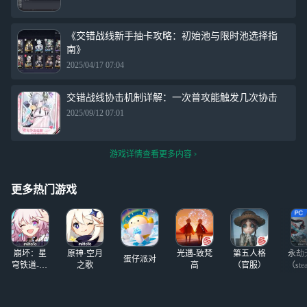
《交错战线新手抽卡攻略：初始池与限时池选择指
南》
2025/04/17 07:04
交错战线协击机制详解：一次普攻能触发几次协击
2025/09/12 07:01
游戏详情查看更多内容
更多热门游戏
崩坏：星
原神·空月
光遇-致梵
第五人格
永劫
蛋仔派对
穹铁道-4.4
之歌
高
（官服）
（ste
版本