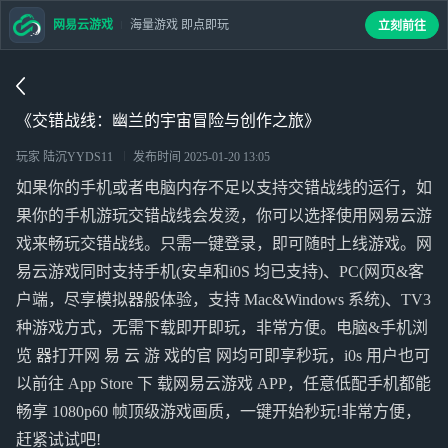
网易云游戏
海量游戏 即点即玩
立刻前往
《交错战线：幽兰的宇宙冒险与创作之旅》
玩家 陆沉YYDS11
发布时间
2025-01-20 13:05
如果你的手机或者电脑内存不足以支持交错战线的运行，如
果你的手机游玩交错战线会发烫，你可以选择使用网易云游
戏来畅玩交错战线。只需一键登录，即可随时上线游戏。网
易云游戏同时支持手机(安卓和i0S 均已支持)、PC(网页&客
户端，尽享模拟器般体验，支持 Mac&Windows 系统)、TV3
种游戏方式，无需下载即开即玩，非常方便。电脑&手机浏
览 器打开网 易 云 游 戏的官 网均可即享秒玩，i0s 用户也可
以前往 App Store 下 载网易云游戏 APP，任意低配手机都能
畅享 1080p60 帧顶级游戏画质，一键开始秒玩!非常方便，
赶紧试试吧!