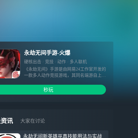
永劫无间手游-火爆
硬核出击
竞技
动作
多人联机
《永劫无间》手游是由网易24工作室开发的
一款多人动作竞技游戏，其同名端游自上线
以来风靡全球，全球IP玩家突破4000万，多
次荣获Steam、PlayStaion、Epic等平台销量
秒玩
大奖。作为24工作室旗下独立团队倾力打造
的全新作品，《永劫无间》手游不仅继承了
端游独创的战斗博弈系统、丰富的近战和远
程武器、深入人心的英雄角色和全自由交互
的东方世界，同时也专为手游玩家开发了创
关资讯
大家在讨论
新性的操作方式和便捷功能。经过首测的检
验，开发团队正在全力提升画面表现并优化
永劫无间新英雄巫真技能用法与实战
性能，希望在上线时为玩家带来端游级的游