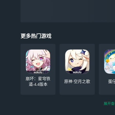
更多热门游戏
崩坏：星穹铁
原神·空月之歌
蛋
道-4.4版本
展开查