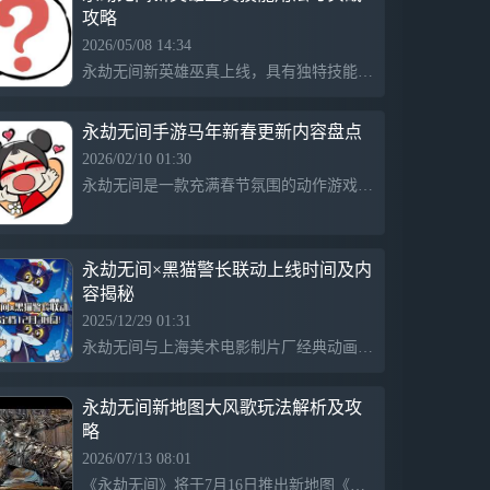
攻略
戏品质。即刻预约《永劫无间》手游，来这
里舞利刃端火枪，化身大佛金刚，在40人的
2026/05/08 14:34
生存竞技战场上，书写独属于你的武学宗师
永劫无间新英雄巫真上线，具有独特技能“灵羽”和“高维捕猎者”。“灵羽”可以召唤灵鸟弹开敌人并进行二次攻击，适合保留主动权；“高维捕猎者”则能抓取敌人并进行处决，无法被反击。掌握这些技巧将帮助玩家在排位中成为强大的射手，让你在聚窟洲中脱颖而出。
传奇！【游戏特色】1、利刃枪火交锋 成为
最终赢家长剑匕首太刀，火炮弓箭鸟铳，近
战远程冷热兵器任君挑选！在瞬息万变的40
永劫无间手游马年新春更新内容盘点
人战场中活到最后，畅享高自由度的无拘战
2026/02/10 01:30
斗！2、见招拆招博弈 书写武学传奇独创滑
永劫无间是一款充满春节氛围的动作游戏，推出新英雄方诺及暗域狂潮玩法，进行平衡性调整和英雄优化，持续丰富内容如元宵盲盒及英雄联动，强调玩家反馈和策略调整，旨在提升游戏体验。
动操作专利，一键打出丝滑连招！振刀、蓄
力、普攻三角克制，5分钟轻松上手，享受
见招拆招、热血博弈的快感！3、迥异无间
英豪 外观随心定制选取风格各异的英雄，
永劫无间×黑猫警长联动上线时间及内
定制独特的外观风格，加上超自由的智能捏
容揭秘
脸系统，打造专属于你的绝活英雄！4、独
2025/12/29 01:31
创飞索系统 世界任你触达利用飞索，翻飞
于树林与屋瓴之间；埋伏檐上，给路过的敌
永劫无间与上海美术电影制片厂经典动画黑猫警长进行联动，于2025年12月30日上线，推出丰富的角色外观和特效，包括警长制服和手枪等，强化国产动画文化元素，增强玩家期待。
人一个出其不意的惊喜，去大胆探索这神秘
而危险的战场！5、英雄搭配组合 宿舍开黑
永劫无间新地图大风歌玩法解析及攻
首选整体对局加速，战斗更频繁！四人小队
略
协作，减小单人压力，摸鱼也能痛快玩！更
多新玩法，即将到来！
2026/07/13 08:01
《永劫无间》将于7月16日推出新地图《大风歌·上篇》，以大汉王朝为主题，特色的岩溶溶洞地貌分为表里两界，主打合作与对抗，并增加四项任务。新玩法“仗剑除恶”让玩家与刘邦合作挑战boss，获胜后可获得丰厚奖励。此外，全新“镇心柱”机制提供特别撤离路径，需击败特定敌人解锁。