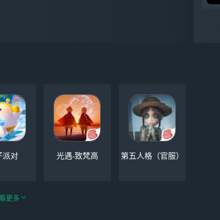
仔派对
光遇-致梵高
第五人格（官服）
看更多