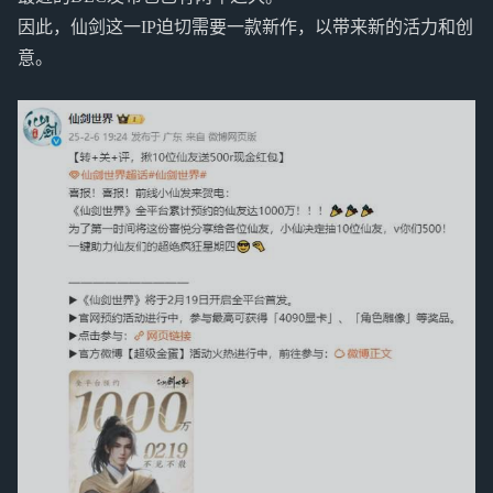
因此，仙剑这一IP迫切需要一款新作，以带来新的活力和创
意。