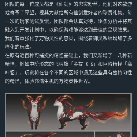
团队的每一位成员都是《仙剑》的忠实粉丝，他们对这款游
戏寄予了厚望，视其为献给所有仙剑爱好者的珍贵礼物。每
一次的玩家测试反馈，团队都会认真对待，逐条分析并将其
融入到开发计划中，以确保游戏能够达到最佳的呈现效果。
我们着重强化了万物灵性的感觉，围绕着御灵系统增加了多
样化的玩法。
在原有近百种可捕捉的精怪基础上，我们又新增了十几种新
精怪，例如中阶形态的飞棉族「金提飞飞」和巨阶精怪「离
叶貂」。玩家将在各个不同的区域中遇见这些具有独特习性
的精怪，体验充满生机的万物灵性世界。