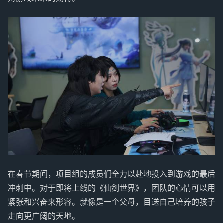
在春节期间，项目组的成员们全力以赴地投入到游戏的最后
冲刺中。对于即将上线的《仙剑世界》，团队的心情可以用
紧张和兴奋来形容。就像是一个父母，目送自己培养的孩子
走向更广阔的天地。