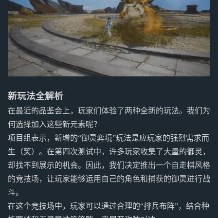
新玩法全解析
在最近的品鉴会上，玩家们体验了两种全新的玩法。我们为
何选择加入这些新元素呢？
项目组表示，新增的“御灵弈境”玩法是应玩家的强烈需求而
生（笑）。在第四次测试中，许多玩家收集了大量的御灵，
却找不到展示的机会。因此，我们决定推出一个自走棋风格
的竞技场，让玩家能够运用自己的角色和捕获的御灵进行战
斗。
在这个竞技场中，玩家可以通过合理的“排兵布阵”，结合种