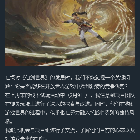
在探讨《仙剑世界》的发展时，我们不能忽视一个关键问
题：它是否能够在开放世界游戏中找到独特的竞争优势？
在上周末的线下试玩活动中（2月9日），我注意到项目团队
在御灵玩法上进行了深入的探索与改进。同时，他们在构建
游戏世界的过程中，似乎也在努力融入“仙剑”系列的独特风
格。
我趁此机会与项目组进行了交流，了解他们目前的心态以及
对游戏未来的期待。