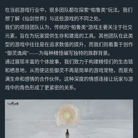
在当前游戏行业中，很多团队都在探索“帕鲁类”玩法。我们
想了解《仙剑世界》与这些游戏的不同之处。
我们的项目团队认为，传统的“帕鲁类”游戏主要关注于社交
元素，旨在为玩家提供生存和建造的工具。其他团队在此类
型的游戏中往往是在追求数值的提升，而我们则着重于创作
“御灵逸闻”——为每种精怪编写独特的族群背景。
通过展现丰富的个体故事，我们致力于构建精怪们的生态链
和栖息地，从而使这些御灵不再是简单的游戏宠物，而是充
满生命和感情的合作伙伴。这种深度的情感连接让玩家与游
戏中的角色形成了更紧密的关系。