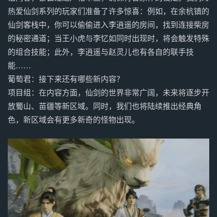
热爱仙剑系列的玩家们准备了许多惊喜：例如，在余杭镇的
仙剑客栈中，你可以偷偷进入李逍遥的房间，找到连接柴房
的秘密通道；当王小虎与李忆如同时出现时，将会触发特殊
的组合技能；此外，李逍遥与赵灵儿也有各自的联手技
能……
葡萄君：接下来还有哪些新内容？
项目组：在内容方面，仙剑的世界非常广阔，未来将逐步开
放蜀山、苗疆等新区域。同时，我们也将陆续推出经典角
色，新区域会有更多新奇的怪物出现。