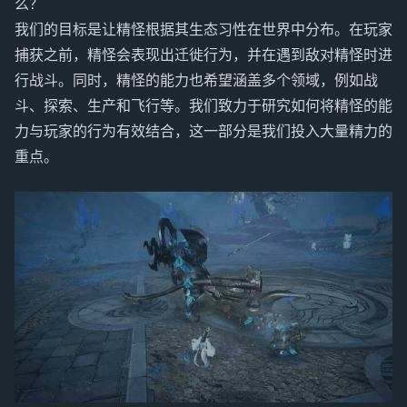
么？
我们的目标是让精怪根据其生态习性在世界中分布。在玩家
捕获之前，精怪会表现出迁徙行为，并在遇到敌对精怪时进
行战斗。同时，精怪的能力也希望涵盖多个领域，例如战
斗、探索、生产和飞行等。我们致力于研究如何将精怪的能
力与玩家的行为有效结合，这一部分是我们投入大量精力的
重点。