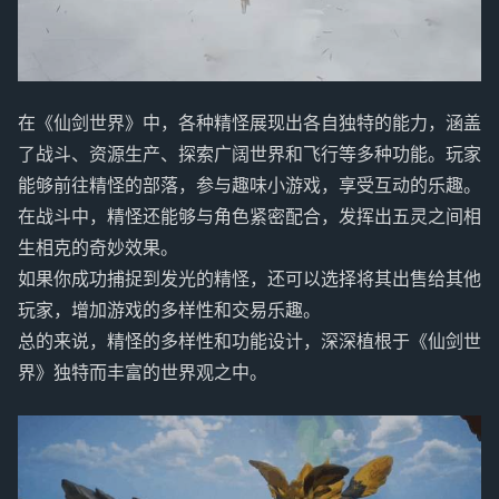
在《仙剑世界》中，各种精怪展现出各自独特的能力，涵盖
了战斗、资源生产、探索广阔世界和飞行等多种功能。玩家
能够前往精怪的部落，参与趣味小游戏，享受互动的乐趣。
在战斗中，精怪还能够与角色紧密配合，发挥出五灵之间相
生相克的奇妙效果。
如果你成功捕捉到发光的精怪，还可以选择将其出售给其他
玩家，增加游戏的多样性和交易乐趣。
总的来说，精怪的多样性和功能设计，深深植根于《仙剑世
界》独特而丰富的世界观之中。