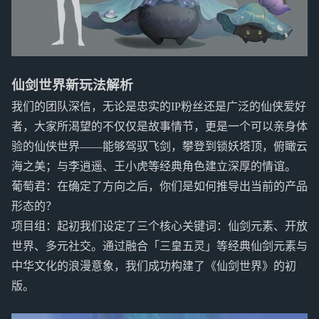
仙剑世界新玩法解析
我们的团队深信，无论是忠实的IP粉丝还是广泛的仙侠爱好
者，大家所渴望的不仅仅是故事情节，更是一个可以亲身体
验的仙侠世界——能够驾驭飞剑，攀登到锁妖塔顶，俯瞰云
海之美；与李逍遥、王小虎等经典角色建立深厚的情谊。
葡萄君：在确定了方向之后，你们是如何推导出当前的产品
形态的？
项目组：起初我们设定了三个核心关键词：仙剑元素、开放
世界、多元社交。通过融合「三皇五灵」等经典仙剑元素与
中华文化的浪漫意象，我们成功构建了《仙剑世界》的初
版。