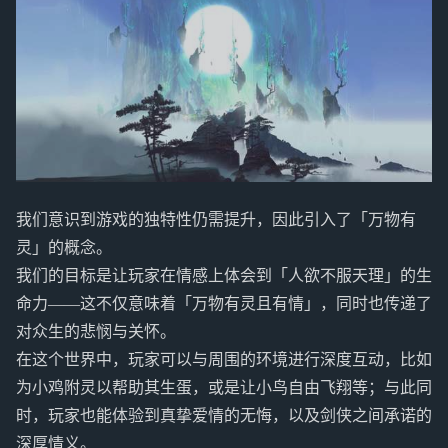
我们意识到游戏的独特性仍需提升，因此引入了「万物有
灵」的概念。
我们的目标是让玩家在情感上体会到「人欲不服天理」的生
命力——这不仅意味着「万物有灵且有情」，同时也传递了
对众生的悲悯与关怀。
在这个世界中，玩家可以与周围的环境进行深度互动，比如
为小鸡附灵以帮助其生蛋，或是让小鸟自由飞翔等；与此同
时，玩家也能体验到真挚爱情的无悔，以及剑侠之间承诺的
深厚情义。