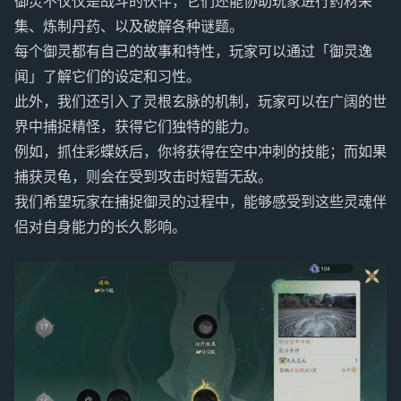
御灵不仅仅是战斗的伙伴，它们还能协助玩家进行药材采
集、炼制丹药、以及破解各种谜题。
每个御灵都有自己的故事和特性，玩家可以通过「御灵逸
闻」了解它们的设定和习性。
此外，我们还引入了灵根玄脉的机制，玩家可以在广阔的世
界中捕捉精怪，获得它们独特的能力。
例如，抓住彩蝶妖后，你将获得在空中冲刺的技能；而如果
捕获灵龟，则会在受到攻击时短暂无敌。
我们希望玩家在捕捉御灵的过程中，能够感受到这些灵魂伴
侣对自身能力的长久影响。