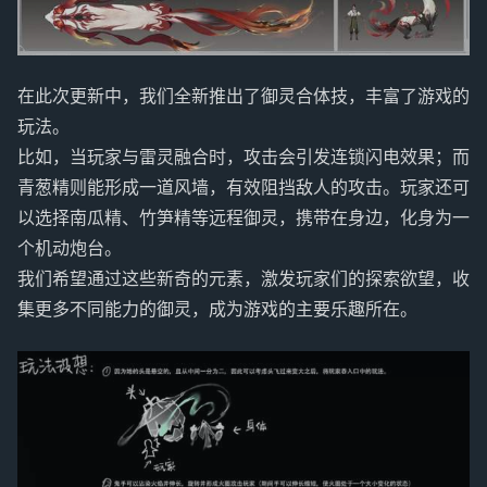
在此次更新中，我们全新推出了御灵合体技，丰富了游戏的
玩法。
比如，当玩家与雷灵融合时，攻击会引发连锁闪电效果；而
青葱精则能形成一道风墙，有效阻挡敌人的攻击。玩家还可
以选择南瓜精、竹笋精等远程御灵，携带在身边，化身为一
个机动炮台。
我们希望通过这些新奇的元素，激发玩家们的探索欲望，收
集更多不同能力的御灵，成为游戏的主要乐趣所在。