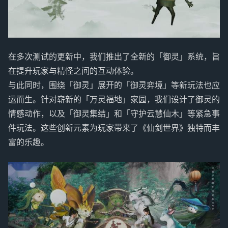
在多次测试的更新中，我们推出了全新的「御灵」系统，旨
在提升玩家与精怪之间的互动体验。
与此同时，围绕「御灵」展开的「御灵弈境」等新玩法也应
运而生。针对崭新的「万灵福地」家园，我们设计了御灵的
情感动作，以及「御灵集结」和「守护云慧仙木」等紧急事
件玩法。这些创新元素为玩家带来了《仙剑世界》独特而丰
富的乐趣。