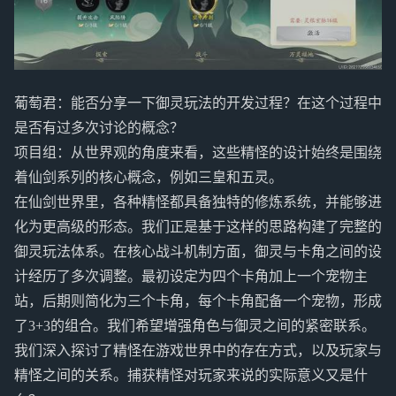
葡萄君：能否分享一下御灵玩法的开发过程？在这个过程中
是否有过多次讨论的概念？
项目组：从世界观的角度来看，这些精怪的设计始终是围绕
着仙剑系列的核心概念，例如三皇和五灵。
在仙剑世界里，各种精怪都具备独特的修炼系统，并能够进
化为更高级的形态。我们正是基于这样的思路构建了完整的
御灵玩法体系。在核心战斗机制方面，御灵与卡角之间的设
计经历了多次调整。最初设定为四个卡角加上一个宠物主
站，后期则简化为三个卡角，每个卡角配备一个宠物，形成
了3+3的组合。我们希望增强角色与御灵之间的紧密联系。
我们深入探讨了精怪在游戏世界中的存在方式，以及玩家与
精怪之间的关系。捕获精怪对玩家来说的实际意义又是什