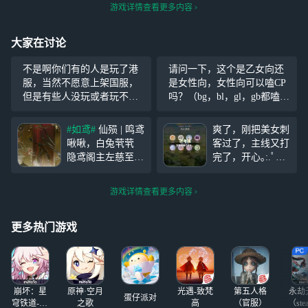
游戏详情查看更多内容
大家在讨论
不是啊你们有的人是玩了港
请问一下，这个是乙女向还
服，当然不愿意上架国服，
是女性向，女性向可以嗑CP
但是有些人没玩或者玩不了
吗？（bg，bl，gl，gb都嗑
的人怎么办？你们那些玩港
点），如果是乙女就算了
服的还是玩港服呗，有的玩
（因为比起自己谈更喜欢看
#如鸢#
仙殒 | 鸣鸢
爽了，刚把美女刺
就不错了，考虑一下我们这
别人谈）
啾啾，白兔茕茕
客过了，主线又打
些玩不了的吧 难度可以大一
隐鸢阁主左慈至今
完了，开心｡:.ﾟヽ
些，公测也只是为了让我们
昏迷不醒，原因不
(*´∀`)ﾉﾟ.:｡ 虽然
这些玩
明。 只有在宇与
抽卡除开头以后非
游戏详情查看更多内容
宙的缝隙，昔日的
得不行，但慢慢沉
乱流中，才存有现
淀还是能过的
在的一线生机。
更多热门游戏
鸣鸢啾啾，白兔茕
茕。嗟怀淑女，伤
痛可愈？ 穿越千
载，能否拯救此
崩坏：星
原神·空月
光遇-致梵
第五人格
永劫
蛋仔派对
穹铁道-4.4
之歌
高
（官服）
（ste