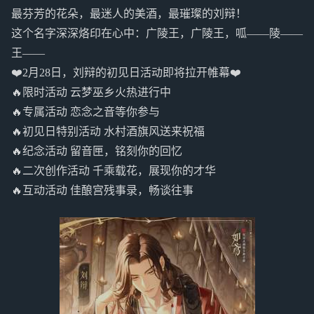
最芬芳的花朵，最迷人的美酒，最璀璨的刘辩！
这个名字深深烙印在心中：广陵王，广陵王，呱——陵——
王——
❤️2月28日，刘辩的初见日活动即将拉开帷幕❤️
🔥限时活动 云梦巫乡火热进行中
🔥专属活动 恋念之音等你参与
🔥初见日特别活动 水村酒旗风送来祝福
🔥纪念活动 留音匣，铭刻你的回忆
🔥二次创作活动 千乘载花，展现你的才华
🔥互动活动 佳酿宫残事录，畅谈往事