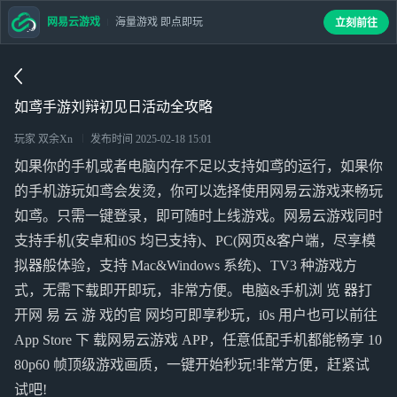
网易云游戏
海量游戏 即点即玩
立刻前往
如鸢手游刘辩初见日活动全攻略
玩家 双余Xn
发布时间
2025-02-18 15:01
如果你的手机或者电脑内存不足以支持如鸢的运行，如果你
的手机游玩如鸢会发烫，你可以选择使用网易云游戏来畅玩
如鸢。只需一键登录，即可随时上线游戏。网易云游戏同时
支持手机(安卓和i0S 均已支持)、PC(网页&客户端，尽享模
拟器般体验，支持 Mac&Windows 系统)、TV3 种游戏方
式，无需下载即开即玩，非常方便。电脑&手机浏 览 器打
开网 易 云 游 戏的官 网均可即享秒玩，i0s 用户也可以前往
App Store 下 载网易云游戏 APP，任意低配手机都能畅享 10
80p60 帧顶级游戏画质，一键开始秒玩!非常方便，赶紧试
试吧!