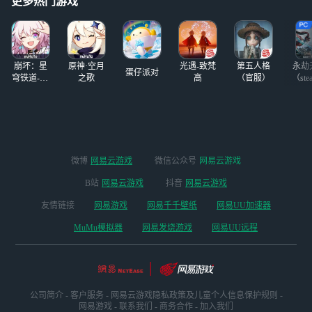
更多热门游戏
C和TV三种游戏方
戏，真的不顾玩家
式，无需下载即开
死活啊。 代号鸢
即玩，非常方便。
那边攒了两百没地
还能支持大小号多
方抽，如鸢抽干了
开。
崩坏：星
原神·空月
光遇-致梵
第五人格
永劫
然后马上又
蛋仔派对
穹铁道-4.4
之歌
高
（官服）
（ste
版本
微博
网易云游戏
微信公众号
网易云游戏
B站
网易云游戏
抖音
网易云游戏
友情链接
网易游戏
网易千千壁纸
网易UU加速器
MuMu模拟器
网易发烧游戏
网易UU远程
公司简介
-
客户服务
-
网易云游戏隐私政策及儿童个人信息保护规则
-
网易游戏
-
联系我们
-
商务合作
-
加入我们