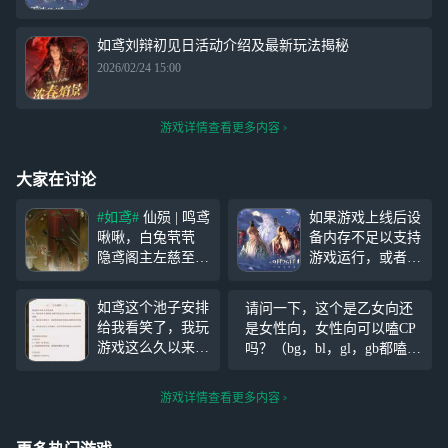
如鸢刘辩初见日活动介绍及最新玩法揭秘
2026/02/24 15:00
游戏详情查看更多内容
大家在讨论
#如鸢#
仙殒 | 鸣鸢
如果游戏上线后设
啾啾，白兔茕茕
备内存不足以支持
隐鸢阁主左慈至今
游戏运行，或者在
昏迷不醒，原因不
手机上游玩会发
明。 只有在宇与
烫，有没有更轻松
如鸢这个池子安排
请问一下，这个是乙女向还
宙的缝隙，昔日的
的游玩方式？你可
给我看笑了，我玩
是女性向，女性向可以嗑CP
乱流中，才存有现
以选择使用网易云
游戏这么久以来是
吗？（bg，bl，gl，gb都嗑
在的一线生机。
游戏来畅玩《如
第一个前两个池子
点），如果是乙女就算了
鸣鸢啾啾，白兔茕
鸢》（代号鸢），
还没结束就迫不及
（因为比起自己谈更喜欢看
茕。嗟怀淑女，伤
只需一键登录，即
游戏详情查看更多内容
待上第三个池子的
别人谈）
痛可愈？ 穿越千
可随时上线游戏，
游戏了，头一回见
载，能否拯救此
而且支持手机、P
这样赶进度的游