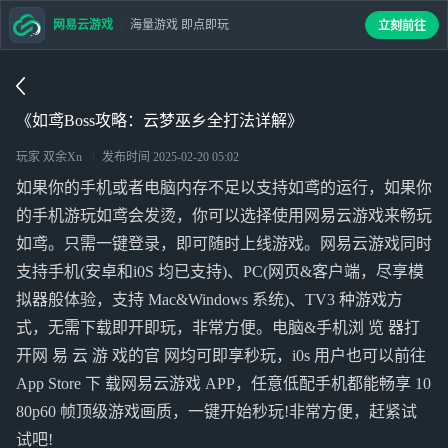
网易云游戏
海量游戏 即点即玩
立刻前往
《如鸢Boss攻略：云梦巫乡全打法详解》
玩家 双余Xn
发布时间
2025-02-20 05:02
如果你的手机或者电脑内存不足以支持如鸢的运行，如果你
的手机游玩如鸢会发烫，你可以选择使用网易云游戏来畅玩
如鸢。只需一键登录，即可随时上线游戏。网易云游戏同时
支持手机(安卓和i0S 均已支持)、PC(网页&客户端，尽享模
拟器般体验，支持 Mac&Windows 系统)、TV3 种游戏方
式，无需下载即开即玩，非常方便。电脑&手机浏 览 器打
开网 易 云 游 戏的官 网均可即享秒玩，i0s 用户也可以前往
App Store 下 载网易云游戏 APP，任意低配手机都能畅享 10
80p60 帧顶级游戏画质，一键开始秒玩!非常方便，赶紧试
试吧!