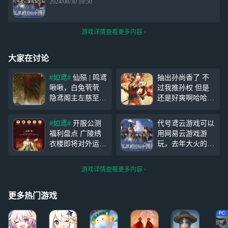
2024/08/30 10:50
游戏详情查看更多内容
大家在讨论
#如鸢#
仙殒 | 鸣鸢
抽出孙尚香了 不
啾啾，白兔茕茕
过我推孙权 但是
隐鸢阁主左慈至今
还是好爽啊哈哈哈
昏迷不醒，原因不
哈哈哈哈哈哈哈哈
明。 只有在宇与
哈哈哈哈哈哈哈哈
#如鸢#
开服公测
代号鸢云游戏可以
宙的缝隙，昔日的
哈哈哈哈哈哈哈哈
福利盘点 广陵绣
用网易云游戏游
乱流中，才存有现
哈哈哈哈哈哈哈哈
衣楼即将对外运
玩，去年大火的女
在的一线生机。
哈哈
营，雀部向您汇报
性向手游《代号
鸣鸢啾啾，白兔茕
开服公测福利盘
鸢》这几天终于宣
茕。嗟怀淑女，伤
游戏详情查看更多内容
点，助力殿下更好
布于9月26日正式
痛可愈？ 穿越千
地建设大美广陵，
定档公测，国服版
载，能否拯救此
多彩绣衣楼。 完
本游戏名为《如
更多热门游戏
成系列任务，就送
鸢》，不过现如今
符传*65加【绝密
大部分玩家的手机
密探】杨修。 全
内存都较为吃紧，