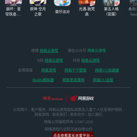
服预约奖励：使用
使用云游戏，就能
崩坏：星
原神·空月
光遇-致梵
第五人格
永劫
预约
够不占内存免下载
蛋仔派对
穹铁道-4.4
之歌
高
（官服）
（ste
游玩了，那么接下
版本
来本文就来告诉大
家代号鸢/如鸢云
游戏游玩方法，港
台服的老玩家也可
以使用，具体内容
微博
网易云游戏
微信公众号
网易云游戏
请看下文介绍。
B站
网易云游戏
抖音
网易云游戏
友情链接
网易游戏
网易千千壁纸
网易UU加速器
MuMu模拟器
网易发烧游戏
网易UU远程
公司简介
-
客户服务
-
网易云游戏隐私政策及儿童个人信息保护规则
-
网易游戏
-
联系我们
-
商务合作
-
加入我们
网易公司版权所有 ©1997-2026
网络游戏行业防沉迷自律公约
点击查看家长关爱平台 >