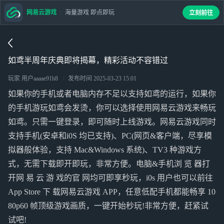
网易云游戏
海量游戏 即点即玩
立刻前往
如鸢半周年庆典即将揭幕，精彩活动不容错过
玩家 用户aaaae91h8
发布时间
2025-03-23 15:01
如果你的手机或者电脑内存不足以支持如鸢的运行，如果你
的手机游玩如鸢会发烫，你可以选择使用网易云游戏来畅玩
如鸢。只需一键登录，即可随时上线游戏。网易云游戏同时
支持手机(安卓和i0S 均已支持)、PC(网页&客户端，尽享模
拟器般体验，支持 Mac&Windows 系统)、TV3 种游戏方
式，无需下载即开即玩，非常方便。电脑&手机浏 览 器打
开网 易 云 游 戏的官 网均可即享秒玩，i0s 用户也可以前往
App Store 下 载网易云游戏 APP，任意低配手机都能畅享 10
80p60 帧顶级游戏画质，一键开始秒玩!非常方便，赶紧试
试吧!