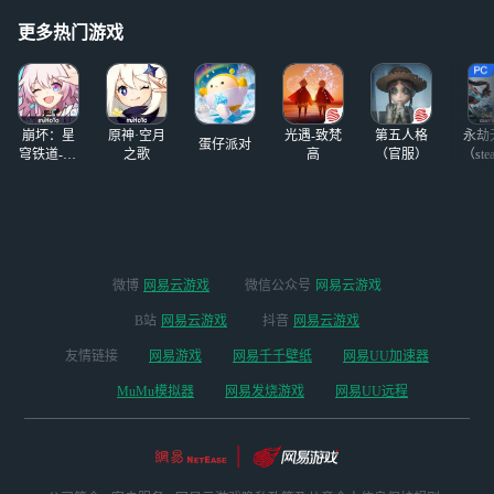
更多热门游戏
崩坏：星
原神·空月
光遇-致梵
第五人格
永劫
蛋仔派对
穹铁道-4.4
之歌
高
（官服）
（ste
版本
微博
网易云游戏
微信公众号
网易云游戏
B站
网易云游戏
抖音
网易云游戏
友情链接
网易游戏
网易千千壁纸
网易UU加速器
MuMu模拟器
网易发烧游戏
网易UU远程