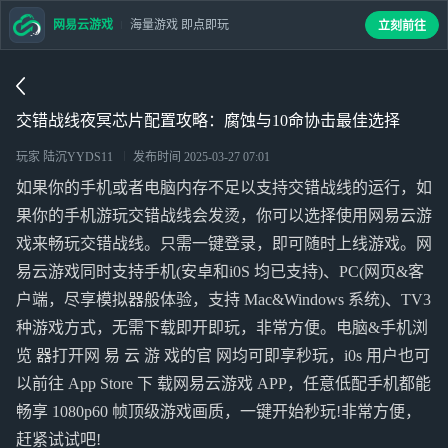
网易云游戏
海量游戏 即点即玩
立刻前往
交错战线夜冥芯片配置攻略：腐蚀与10命协击最佳选择
玩家 陆沉YYDS11
发布时间
2025-03-27 07:01
如果你的手机或者电脑内存不足以支持交错战线的运行，如
果你的手机游玩交错战线会发烫，你可以选择使用网易云游
戏来畅玩交错战线。只需一键登录，即可随时上线游戏。网
易云游戏同时支持手机(安卓和i0S 均已支持)、PC(网页&客
户端，尽享模拟器般体验，支持 Mac&Windows 系统)、TV3
种游戏方式，无需下载即开即玩，非常方便。电脑&手机浏
览 器打开网 易 云 游 戏的官 网均可即享秒玩，i0s 用户也可
以前往 App Store 下 载网易云游戏 APP，任意低配手机都能
畅享 1080p60 帧顶级游戏画质，一键开始秒玩!非常方便，
赶紧试试吧!